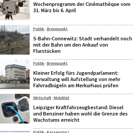
Wochenprogramm der Cinémathèque vom
31. März bis 6. April
·
Politik
Brennpunkt
S-Bahn-Connewitz: Stadt verhandelt noch
mit der Bahn um den Ankauf von
Flurstücken
·
Politik
Brennpunkt
Kleiner Erfolg fürs Jugendparlament:
Verwaltung will Aufstellung von mehr
Fahrradbügeln am Merkurhaus prüfen
·
Wirtschaft
Mobilität
Leipziger Kraftfahrzeugbestand: Diesel
und Benziner haben wohl die Grenze des
Wachstums erreicht
·
Politik
Kassensturz