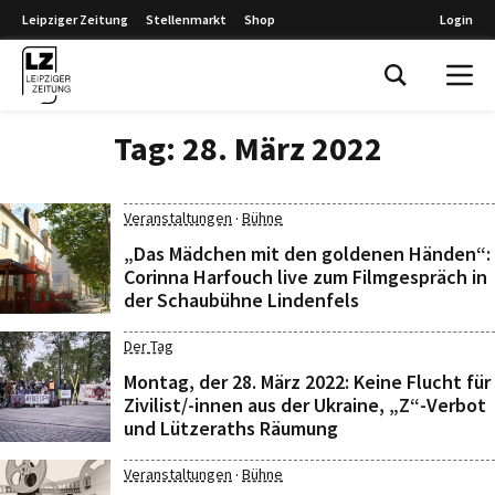
Leipziger Zeitung
Stellenmarkt
Shop
Login
Leipziger Zeitung
Tag:
28. März 2022
·
Veranstaltungen
Bühne
„Das Mädchen mit den goldenen Händen“:
Corinna Harfouch live zum Filmgespräch in
der Schaubühne Lindenfels
Der Tag
Montag, der 28. März 2022: Keine Flucht für
Zivilist/-innen aus der Ukraine, „Z“-Verbot
und Lützeraths Räumung
·
Veranstaltungen
Bühne