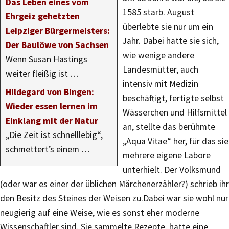
Das Leben eines vom
1585 starb. August
Ehrgeiz gehetzten
überlebte sie nur um ein
Leipziger Bürgermeisters:
Jahr. Dabei hatte sie sich,
Der Baulöwe von Sachsen
wie wenige andere
Wenn Susan Hastings
Landesmütter, auch
weiter fleißig ist …
intensiv mit Medizin
Hildegard von Bingen:
beschäftigt, fertigte selbst
Wieder essen lernen im
Wässerchen und Hilfsmittel
Einklang mit der Natur
an, stellte das berühmte
„Die Zeit ist schnelllebig“,
„Aqua Vitae“ her, für das sie
schmettert’s einem …
mehrere eigene Labore
unterhielt. Der Volksmund
(oder war es einer der üblichen Märchenerzähler?) schrieb ihr
den Besitz des Steines der Weisen zu.Dabei war sie wohl nur
neugierig auf eine Weise, wie es sonst eher moderne
Wissenschaftler sind. Sie sammelte Rezepte, hatte eine