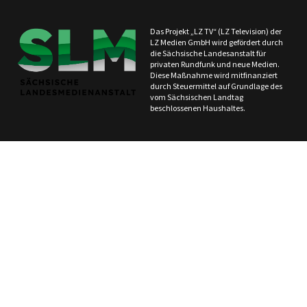
Das Projekt „LZ TV“ (LZ Television) der
LZ Medien GmbH wird gefördert durch
die Sächsische Landesanstalt für
privaten Rundfunk und neue Medien.
Diese Maßnahme wird mitfinanziert
durch Steuermittel auf Grundlage des
vom Sächsischen Landtag
beschlossenen Haushaltes.