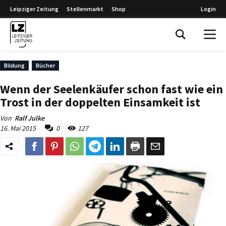
Leipziger Zeitung
Stellenmarkt
Shop
Login
Leipziger Zeitung
Bildung
Bücher
Wenn der Seelenkäufer schon fast wie ein
Trost in der doppelten Einsamkeit ist
Von
Ralf Julke
16. Mai 2015
0
127