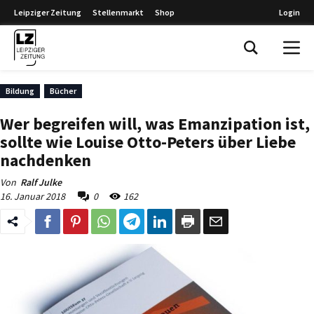
Leipziger Zeitung
Stellenmarkt
Shop
Login
Leipziger Zeitung
Bildung
Bücher
Wer begreifen will, was Emanzipation ist,
sollte wie Louise Otto-Peters über Liebe
nachdenken
Von
Ralf Julke
16. Januar 2018
0
162