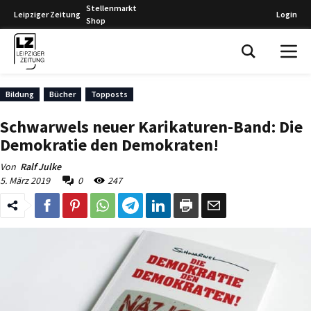
Stellenmarkt
Leipziger Zeitung
Login
Shop
Leipziger Zeitung
Bildung
Bücher
Topposts
Schwarwels neuer Karikaturen-Band: Die
Demokratie den Demokraten!
Von
Ralf Julke
5. März 2019
0
247