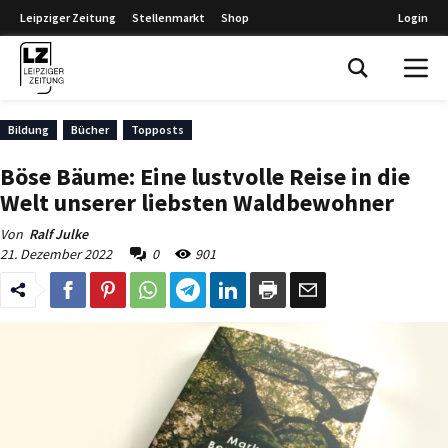
Leipziger Zeitung
Stellenmarkt
Shop
Login
Leipziger Zeitung
Bildung
Bücher
Topposts
Böse Bäume: Eine lustvolle Reise in die
Welt unserer liebsten Waldbewohner
Von
Ralf Julke
21. Dezember 2022
0
901