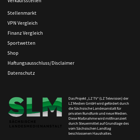
Verkaufsstellen
Stellenmarkt
VPN Vergleich
Finanz Vergleich
Sportwetten
Shop
Haftungsausschluss/Disclaimer
Datenschutz
Das Projekt „LZ TV“ (LZ Television) der
LZ Medien GmbH wird gefördert durch
die Sächsische Landesanstalt für
privaten Rundfunk und neue Medien.
Diese Maßnahme wird mitfinanziert
durch Steuermittel auf Grundlage des
vom Sächsischen Landtag
beschlossenen Haushaltes.