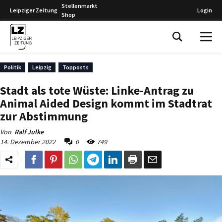
Stellenmarkt
Leipziger Zeitung
Login
Shop
Leipziger Zeitung
Politik
Leipzig
Topposts
Stadt als tote Wüste: Linke-Antrag zu
Animal Aided Design kommt im Stadtrat
zur Abstimmung
Von
Ralf Julke
14. Dezember 2022
0
749