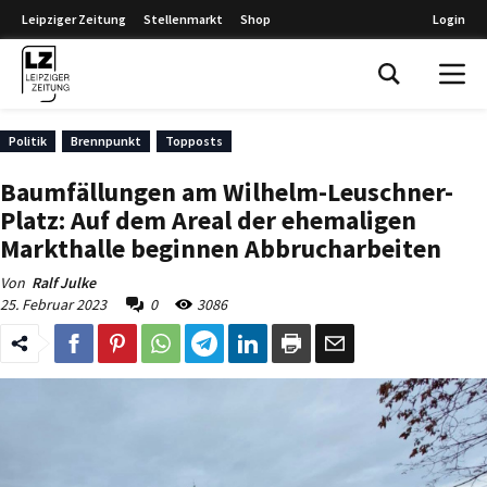
Leipziger Zeitung
Stellenmarkt
Shop
Login
Leipziger Zeitung
Politik
Brennpunkt
Topposts
Baumfällungen am Wilhelm-Leuschner-
Platz: Auf dem Areal der ehemaligen
Markthalle beginnen Abbrucharbeiten
Von
Ralf Julke
25. Februar 2023
0
3086