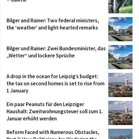
Bilger and Rainer: Two federal ministers,
the ‘weather’ and light-hearted remarks
Bilger und Rainer: Zwei Bundesminister, das
„Wetter“ und lockere Sprüche
A drop in the ocean for Leipzig’s budget:
the tax on second homes is set to rise from
1 January
Ein paar Peanuts für den Leipziger
Haushalt: Zweitwohnungsteuer soll zum 1.
Januar erhöht werden
Reform Faced with Numerous Obstacles,