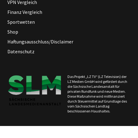
VPN Vergleich
Finanz Vergleich
Sportwetten
Shop
Haftungsausschluss/Disclaimer
Datenschutz
Das Projekt „LZ TV“ (LZ Television) der
LZ Medien GmbH wird gefördert durch
die Sächsische Landesanstalt für
privaten Rundfunk und neue Medien.
Diese Maßnahme wird mitfinanziert
durch Steuermittel auf Grundlage des
vom Sächsischen Landtag
beschlossenen Haushaltes.