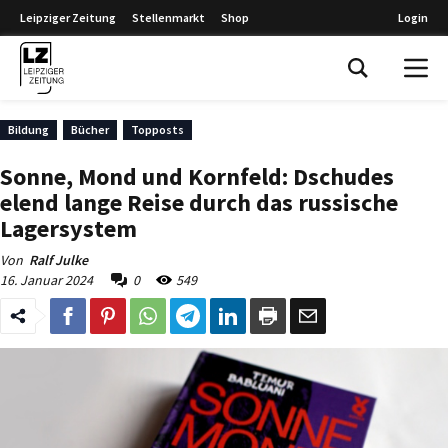
Leipziger Zeitung
Stellenmarkt
Shop
Login
Leipziger Zeitung
Bildung
Bücher
Topposts
Sonne, Mond und Kornfeld: Dschudes
elend lange Reise durch das russische
Lagersystem
Von
Ralf Julke
16. Januar 2024
0
549