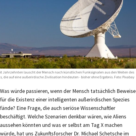
it Jahrzehnten lauscht der Mensch nach künstlichen Funksignalen aus den Weiten des
ls, die auf eine außerirdische Zivilisation hindeuten - bisher ohne Ergebnis. Foto: Pixabay
Was würde passieren, wenn der Mensch tatsächlich Beweise
für die Existenz einer intelligenten außerirdischen Spezies
fände? Eine Frage, die auch seriöse Wissenschaftler
beschäftigt. Welche Szenarien denkbar wären, wie Aliens
aussehen könnten und was er selbst am Tag X machen
würde, hat uns Zukunftsforscher Dr. Michael Schetsche im