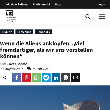
Leipziger Zeitung
Stellenmarkt
Shop
Login
Leipziger Zeitung
Bildung
Forschung
Topposts
Wenn die Aliens anklopfen: „Viel
fremdartiger, als wir uns vorstellen
können“
Von
Lucas Böhme
13. August 2021
0
8248