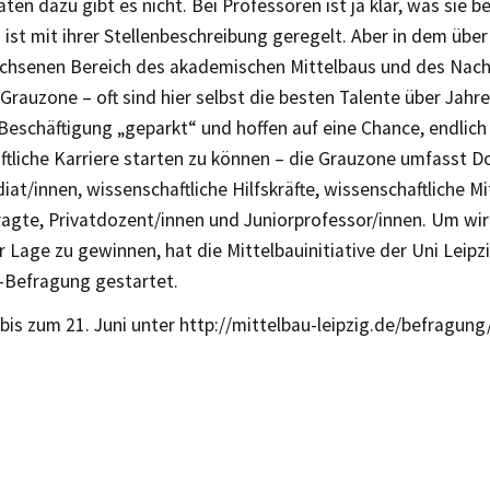
aten dazu gibt es nicht. Bei Professoren ist ja klar, was sie
 ist mit ihrer Stellenbeschreibung geregelt. Aber in dem übe
hsenen Bereich des akademischen Mittelbaus und des Nac
Grauzone – oft sind hier selbst die besten Talente über Jahre
Beschäftigung „geparkt“ und hoffen auf eine Chance, endlich 
ftliche Karriere starten zu können – die Grauzone umfasst 
iat/innen, wissenschaftliche Hilfskräfte, wissenschaftliche Mi
agte, Privatdozent/innen und Juniorprofessor/innen. Um wirk
r Lage zu gewinnen, hat die Mittelbauinitiative der Uni Leipz
e-Befragung gestartet.
bis zum 21. Juni unter http://mittelbau-leipzig.de/befragun