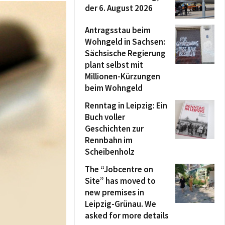
der 6. August 2026
Antragsstau beim
Wohngeld in Sachsen:
Sächsische Regierung
plant selbst mit
Millionen-Kürzungen
beim Wohngeld
Renntag in Leipzig: Ein
Buch voller
Geschichten zur
Rennbahn im
Scheibenholz
The “Jobcentre on
Site” has moved to
new premises in
Leipzig-Grünau. We
asked for more details