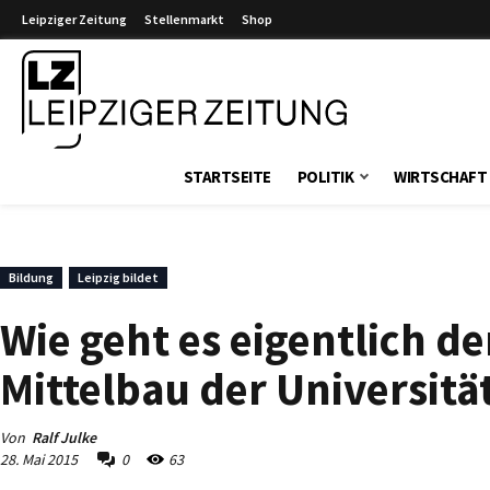
Leipziger Zeitung
Stellenmarkt
Shop
Leipziger Zeitung
STARTSEITE
POLITIK
WIRTSCHAFT
Bildung
Leipzig bildet
Wie geht es eigentlich 
Mittelbau der Universität
Von
Ralf Julke
28. Mai 2015
0
63