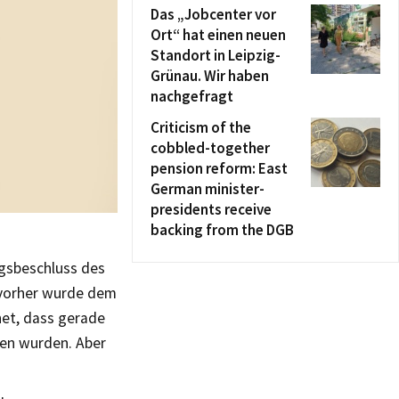
Das „Jobcenter vor
Ort“ hat einen neuen
Standort in Leipzig-
Grünau. Wir haben
nachgefragt
Criticism of the
cobbled-together
pension reform: East
German minister-
presidents receive
backing from the DGB
ngsbeschluss des
 vorher wurde dem
net, dass gerade
ten wurden. Aber