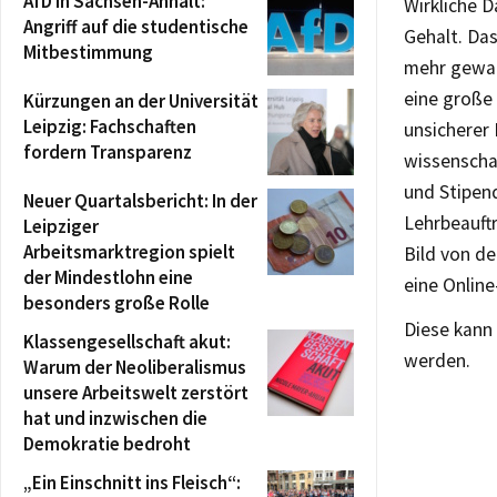
AfD in Sachsen-Anhalt:
Wirkliche D
Angriff auf die studentische
Gehalt. Das
Mitbestimmung
mehr gewac
eine große 
Kürzungen an der Universität
Leipzig: Fachschaften
unsicherer 
fordern Transparenz
wissenscha
und Stipend
Neuer Quartalsbericht: In der
Lehrbeauftr
Leipziger
Arbeitsmarktregion spielt
Bild von de
der Mindestlohn eine
eine Onlin
besonders große Rolle
Diese kann 
Klassengesellschaft akut:
werden.
Warum der Neoliberalismus
unsere Arbeitswelt zerstört
hat und inzwischen die
Demokratie bedroht
„Ein Einschnitt ins Fleisch“: