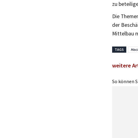
zu beteilig
Die Themen
der Beschäf
Mittelbau m
TAGS
Hoch
weitere Ar
So können Si