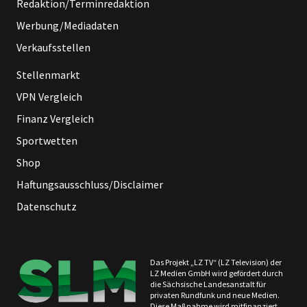
Redaktion/Terminredaktion
Werbung/Mediadaten
Verkaufsstellen
Stellenmarkt
VPN Vergleich
Finanz Vergleich
Sportwetten
Shop
Haftungsausschluss/Disclaimer
Datenschutz
Das Projekt „LZ TV“ (LZ Television) der
LZ Medien GmbH wird gefördert durch
die Sächsische Landesanstalt für
privaten Rundfunk und neue Medien.
Diese Maßnahme wird mitfinanziert