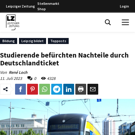
Stellenmarkt
Leipziger Zeitung
Login
Shop
Leipziger Zeitung
Bildung
Leipzig bildet
Topposts
Studierende befürchten Nachteile durch
Deutschlandticket
Von
René Loch
11. Juli 2023
0
4328