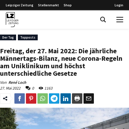
Leipziger Zeitung
Stellenmarkt
Shop
Login
Leipziger Zeitung
Der Tag
Topposts
Freitag, der 27. Mai 2022: Die jährliche
Männertags-Bilanz, neue Corona-Regeln
am Uniklinikum und höchst
unterschiedliche Gesetze
Von
René Loch
27. Mai 2022
0
1163