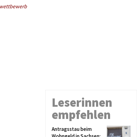
bwettbewerb
Leserinnen
empfehlen
Antragsstau beim
Wohngeld in Sachsen: