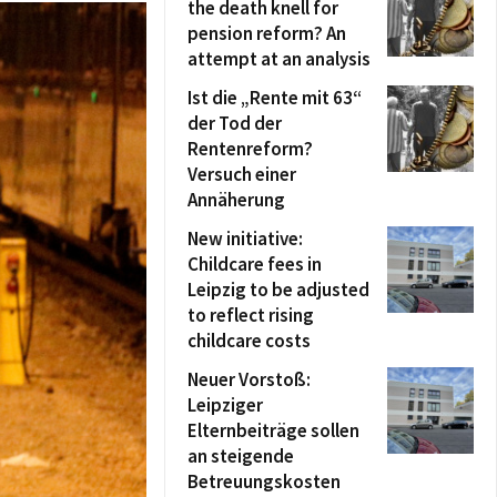
the death knell for
pension reform? An
attempt at an analysis
Ist die „Rente mit 63“
der Tod der
Rentenreform?
Versuch einer
Annäherung
New initiative:
Childcare fees in
Leipzig to be adjusted
to reflect rising
childcare costs
Neuer Vorstoß:
Leipziger
Elternbeiträge sollen
an steigende
Betreuungskosten