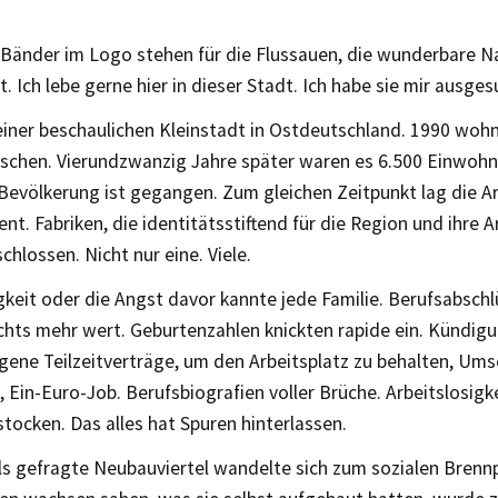
 Bänder im Logo stehen für die Flussauen, die wunderbare N
. Ich lebe gerne hier in dieser Stadt. Ich habe sie mir ausges
 einer beschaulichen Kleinstadt in Ostdeutschland. 1990 wohn
schen. Vierundzwanzig Jahre später waren es 6.500 Einwohne
 Bevölkerung ist gegangen. Zum gleichen Zeitpunkt lag die 
ent. Fabriken, die identitätsstiftend für die Region und ihre
hlossen. Nicht nur eine. Viele.
gkeit oder die Angst davor kannte jede Familie. Berufsabsch
ichts mehr wert. Geburtenzahlen knickten rapide ein. Kündigu
ene Teilzeitverträge, um den Arbeitsplatz zu behalten, Um
 Ein-Euro-Job. Berufsbiografien voller Brüche. Arbeitslosigkei
stocken. Das alles hat Spuren hinterlassen.
s gefragte Neubauviertel wandelte sich zum sozialen Brenn