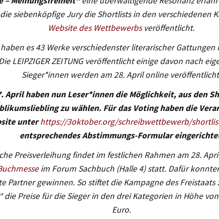
e – Meinungsfreiheit“
eine überwältigende Resonanz erfahr
die siebenköpfige Jury die Shortlists in den verschiedenen 
Website des Wettbewerbs
veröffentlicht.
haben es 43 Werke verschiedenster literarischer Gattungen 
 Die LEIPZIGER ZEITUNG veröffentlicht einige davon nach eig
Sieger*innen werden am 28. April online veröffentlicht
. April haben nun Leser*innen die Möglichkeit, aus den Sh
blikumsliebling zu wählen. Für das Voting haben die Veran
site unter
https://3oktober.org/schreibwettbewerb/shortlis
entsprechendes Abstimmungs-Formular eingerichtet
liche Preisverleihung findet im festlichen Rahmen am 28. April
 Buchmesse
im Forum Sachbuch (Halle 4) statt. Dafür konnten
 Partner gewinnen. So stiftet die Kampagne des Freistaats
“ die Preise für die Sieger in den drei Kategorien in Höhe vo
Euro.