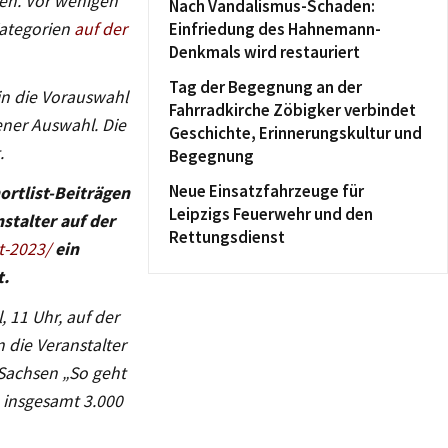
en. Vor wenigen
Nach Vandalismus-Schaden:
Kategorien
auf der
Einfriedung des Hahnemann-
Denkmals wird restauriert
Tag der Begegnung an der
in die Vorauswahl
Fahrradkirche Zöbigker verbindet
ener Auswahl. Die
Geschichte, Erinnerungskultur und
.
Begegnung
Neue Einsatzfahrzeuge für
ortlist-Beiträgen
Leipzigs Feuerwehr und den
stalter auf der
Rettungsdienst
t-2023/
ein
.
, 11 Uhr, auf der
 die Veranstalter
 Sachsen „So geht
n insgesamt 3.000