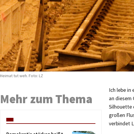
Heimat tut weh. Foto: LZ
Ich lebe in
Mehr zum Thema
an diesem O
Silhouette 
großen Flu
verbindet L