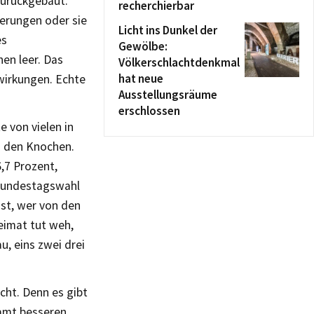
zurückgebaut.
recherchierbar
nerungen oder sie
Licht ins Dunkel der
es
Gewölbe:
hen leer. Das
Völkerschlachtdenkmal
hat neue
swirkungen. Echte
Ausstellungsräume
erschlossen
e von vielen in
n den Knochen.
,7 Prozent,
 Bundestagswahl
gst, wer von den
eimat tut weh,
u, eins zwei drei
cht. Denn es gibt
samt besseren