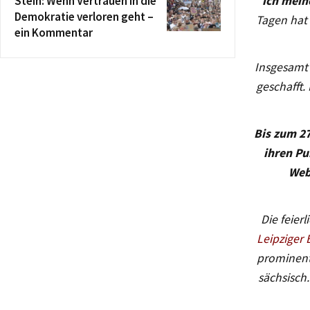
Stein: Wenn Vertrauen in die
ich mein
Demokratie verloren geht –
Tagen hat 
ein Kommentar
Insgesamt 
geschafft.
Bis zum 27
ihren Pu
Web
Die feier
Leipziger
prominente
sächsisch.