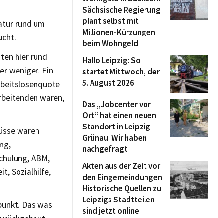
Sächsische Regierung
plant selbst mit
atur rund um
Millionen-Kürzungen
ucht.
beim Wohngeld
ten hier rund
Hallo Leipzig: So
r weniger. Ein
startet Mittwoch, der
5. August 2026
Arbeitslosenquote
 Arbeitenden waren,
Das „Jobcenter vor
Ort“ hat einen neuen
Standort in Leipzig-
lüsse waren
Grünau. Wir haben
ng,
nachgefragt
schulung, ABM,
Akten aus der Zeit vor
t, Sozialhilfe,
den Eingemeindungen:
Historische Quellen zu
Leipzigs Stadtteilen
punkt. Das was
sind jetzt online