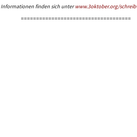
Informationen finden sich unter
www.3oktober.org/schrei
====================================