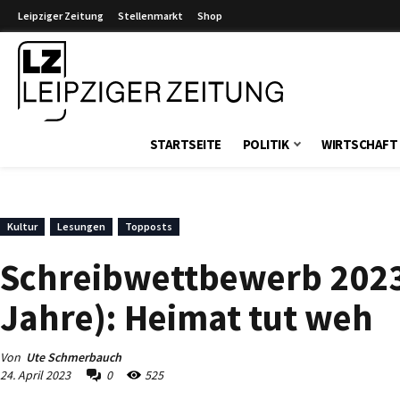
Leipziger Zeitung
Stellenmarkt
Shop
Leipziger Zeitung
STARTSEITE
POLITIK
WIRTSCHAFT
Kultur
Lesungen
Topposts
Schreibwettbewerb 2023
Jahre): Heimat tut weh
Von
Ute Schmerbauch
24. April 2023
0
525