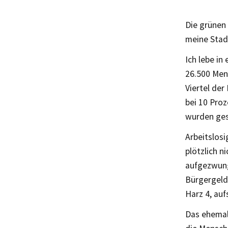
Die grünen
meine Stadt
Ich lebe in
26.500 Men
Viertel der
bei 10 Proz
wurden gesc
Arbeitslosi
plötzlich n
aufgezwung
Bürgergeld,
Harz 4, auf
Das ehemal