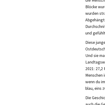
die Mensch
Blöcke wurd
wurden stra
Abgehängtse
Durchschnit
und gefühlt
Diese junge
Ostdeutsch
Und sie mac
Landtagswa
2021: 27,2 
Menschen i
wenn du im 
blau, eins z
Die Geschi
auch die G