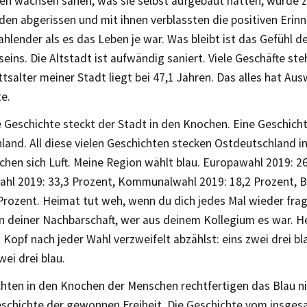
en wachsen sahen, was sie selbst aufgebaut hatten, wurde 
en abgerissen und mit ihnen verblassten die positiven Erin
hlender als es das Leben je war. Was bleibt ist das Gefühl d
ins. Die Altstadt ist aufwändig saniert. Viele Geschäfte ste
tsalter meiner Stadt liegt bei 47,1 Jahren. Das alles hat Au
e.
 Geschichte steckt der Stadt in den Knochen. Eine Geschicht
land. All diese vielen Geschichten stecken Ostdeutschland i
hen sich Luft. Meine Region wählt blau. Europawahl 2019: 26
hl 2019: 33,3 Prozent, Kommunalwahl 2019: 18,2 Prozent,
Prozent. Heimat tut weh, wenn du dich jedes Mal wieder fra
n deiner Nachbarschaft, wer aus deinem Kollegium es war. H
Kopf nach jeder Wahl verzweifelt abzählst: eins zwei drei bla
wei drei blau.
chten in den Knochen der Menschen rechtfertigen das Blau ni
eschichte der gewonnen Freiheit. Die Geschichte vom insge