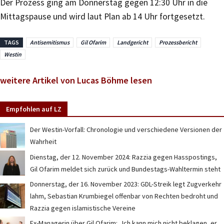
Der Prozess ging am Donnerstag gegen 12:30 Uhr in die
Mittagspause und wird laut Plan ab 14 Uhr fortgesetzt.
TAGS
Antisemitismus
Gil Ofarim
Landgericht
Prozessbericht
Westin
weitere Artikel von Lucas Böhme lesen
Empfohlen auf LZ
Der Westin-Vorfall: Chronologie und verschiedene Versionen der
Wahrheit
Dienstag, der 12. November 2024: Razzia gegen Hasspostings,
Gil Ofarim meldet sich zurück und Bundestags-Wahltermin steht
Donnerstag, der 16. November 2023: GDL-Streik legt Zugverkehr
lahm, Sebastian Krumbiegel offenbar von Rechten bedroht und
Razzia gegen islamistische Vereine
Ex-Managerin über Gil Ofarim: „Ich kann mich nicht beklagen, er