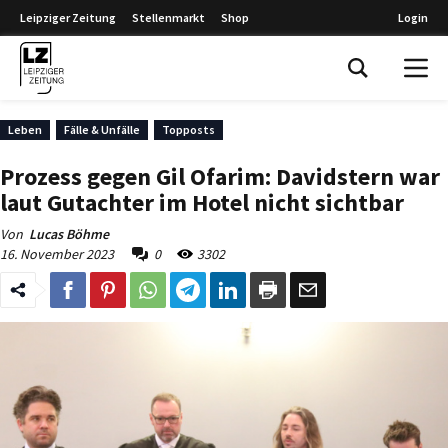
Leipziger Zeitung
Stellenmarkt
Shop
Login
Leipziger Zeitung
Leben
Fälle & Unfälle
Topposts
Prozess gegen Gil Ofarim: Davidstern war
laut Gutachter im Hotel nicht sichtbar
Von
Lucas Böhme
16. November 2023
0
3302