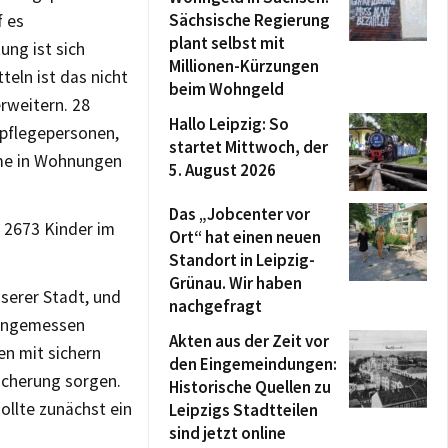
Sächsische Regierung
f es
plant selbst mit
ung ist sich
Millionen-Kürzungen
teln ist das nicht
beim Wohngeld
erweitern. 28
Hallo Leipzig: So
spflegepersonen,
startet Mittwoch, der
ume in Wohnungen
5. August 2026
Das „Jobcenter vor
n 2673 Kinder im
Ort“ hat einen neuen
Standort in Leipzig-
Grünau. Wir haben
unserer Stadt, und
nachgefragt
 angemessen
Akten aus der Zeit vor
en mit sichern
den Eingemeindungen:
icherung sorgen.
Historische Quellen zu
ollte zunächst ein
Leipzigs Stadtteilen
sind jetzt online