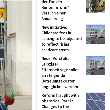
der Tod der
Rentenreform?
Versuch einer
Annäherung
New initiative:
Childcare fees in
Leipzig to be adjusted
to reflect rising
childcare costs
Neuer Vorstoß:
Leipziger
Elternbeiträge sollen
an steigende
Betreuungskosten
angeglichen werden
Reform fraught with
obstacles, Part 1:
Changes to the