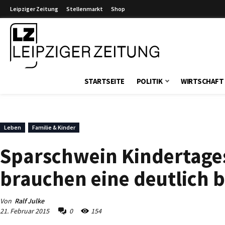
Leipziger Zeitung
Stellenmarkt
Shop
Leipziger Zeitung
STARTSEITE
POLITIK
WIRTSCHAFT
Leben
Familie & Kinder
Sparschwein Kindertages
brauchen eine deutlich 
Von
Ralf Julke
21. Februar 2015
0
154