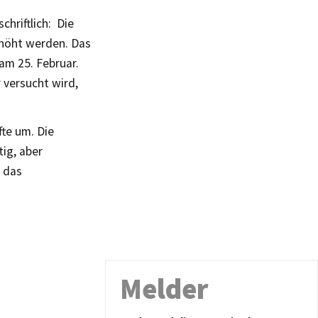
chriftlich: Die
rhöht werden. Das
am 25. Februar.
 versucht wird,
fte um. Die
tig, aber
t das
Melder