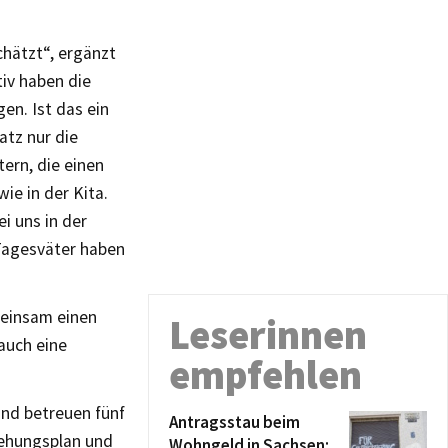
chätzt“, ergänzt
tiv haben die
en. Ist das ein
atz nur die
tern, die einen
ie in der Kita.
i uns in der
Tagesväter haben
meinsam einen
Leserinnen
auch eine
empfehlen
nd betreuen fünf
Antragsstau beim
iehungsplan und
Wohngeld in Sachsen: