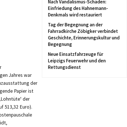
Nach Vandalismus-Schaden:
Einfriedung des Hahnemann-
Denkmals wird restauriert
Tag der Begegnung an der
Fahrradkirche Zöbigker verbindet
Geschichte, Erinnerungskultur und
Begegnung
Neue Einsatzfahrzeuge für
Leipzigs Feuerwehr und den
r
Rettungsdienst
igen Jahres war
nzausstattung der
gende Papier ist
 ‚Lohntüte‘ der
uf 513,32 Euro).
kostenpauschale
midt,