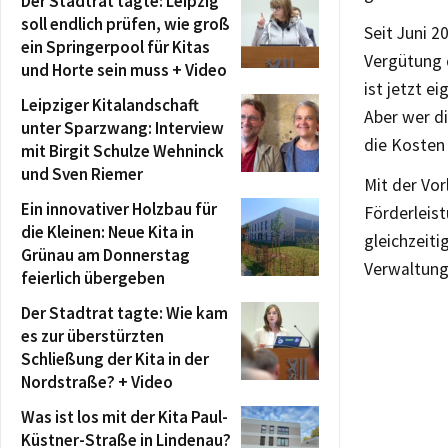
Der Stadtrat tagte: Leipzig
soll endlich prüfen, wie groß
Seit Juni 2
ein Springerpool für Kitas
Vergütung 
und Horte sein muss + Video
ist jetzt 
Leipziger Kitalandschaft
Aber wer di
unter Sparzwang: Interview
die Kosten 
mit Birgit Schulze Wehninck
und Sven Riemer
Mit der Vor
Ein innovativer Holzbau für
Förderleist
die Kleinen: Neue Kita in
gleichzeit
Grünau am Donnerstag
Verwaltung
feierlich übergeben
Der Stadtrat tagte: Wie kam
es zur überstürzten
Schließung der Kita in der
Nordstraße? + Video
Was ist los mit der Kita Paul-
Küstner-Straße in Lindenau?