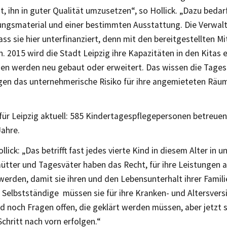
, ihn in guter Qualität umzusetzen“, so Hollick. „Dazu bedar
ungsmaterial und einer bestimmten Ausstattung. Die Verwalt
ss sie hier unterfinanziert, denn mit den bereitgestellten Mit
 2015 wird die Stadt Leipzig ihre Kapazitäten in den Kitas 
gen werden neu gebaut oder erweitert. Das wissen die Tage
agen das unternehmerische Risiko für ihre angemieteten Rä
für Leipzig aktuell: 585 Kindertagespflegepersonen betreue
Jahre.
llick: „Das betrifft fast jedes vierte Kind in diesem Alter in 
ütter und Tagesväter haben das Recht, für ihre Leistungen
werden, damit sie ihren und den Lebensunterhalt ihrer Famili
 Selbstständige müssen sie für ihre Kranken- und Altersvers
d noch Fragen offen, die geklärt werden müssen, aber jetzt s
Schritt nach vorn erfolgen.“