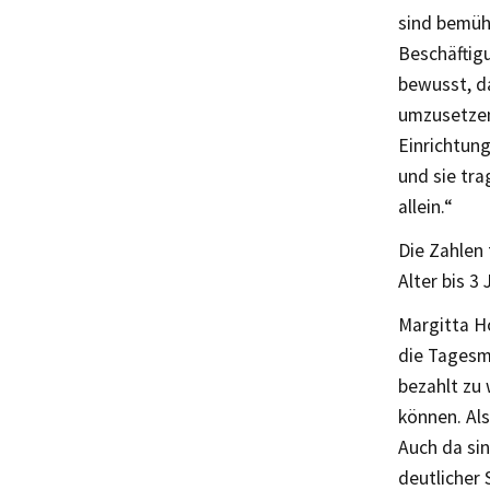
sind bemüht
Beschäftig
bewusst, da
umzusetzen.
Einrichtun
und sie tr
allein.“
Die Zahlen 
Alter bis 3 
Margitta Ho
die Tagesm
bezahlt zu 
können. Als
Auch da sin
deutlicher 