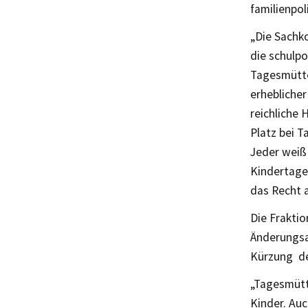
familienpol
„Die Sachko
die schulpo
Tagesmütte
erheblicher
reichliche 
Platz bei T
Jeder weiß 
Kindertage
das Recht a
Die Frakti
Änderungsa
Kürzung der
„Tagesmütt
Kinder. Auc