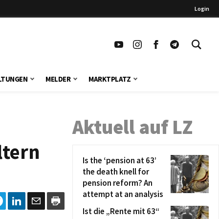
Login
LTUNGEN
MELDER
MARKTPLATZ
Aktuell auf LZ
ltern
Is the ‘pension at 63’
the death knell for
pension reform? An
attempt at an analysis
Ist die „Rente mit 63“