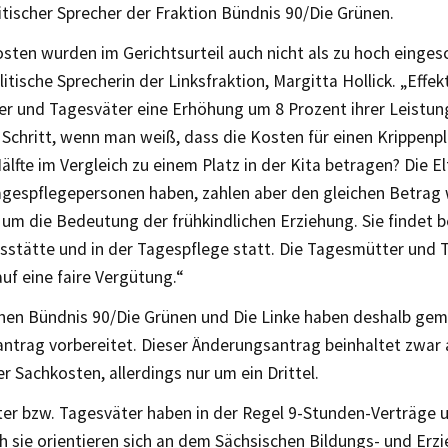
itischer Sprecher der Fraktion Bündnis 90/Die Grünen.
sten wurden im Gerichtsurteil auch nicht als zu hoch einges
litische Sprecherin der Linksfraktion, Margitta Hollick. „Effek
r und Tagesväter eine Erhöhung um 8 Prozent ihrer Leistung
 Schritt, wenn man weiß, dass die Kosten für einen Krippenpl
Hälfte im Vergleich zu einem Platz in der Kita betragen? Die El
agespflegepersonen haben, zahlen aber den gleichen Betrag w
um die Bedeutung der frühkindlichen Erziehung. Sie findet be
sstätte und in der Tagespflege statt. Die Tagesmütter und 
uf eine faire Vergütung.“
onen Bündnis 90/Die Grünen und Die Linke haben deshalb ge
ntrag vorbereitet. Dieser Änderungsantrag beinhaltet zwar 
 Sachkosten, allerdings nur um ein Drittel.
er bzw. Tagesväter haben in der Regel 9-Stunden-Verträge u
h sie orientieren sich an dem Sächsischen Bildungs- und Erz