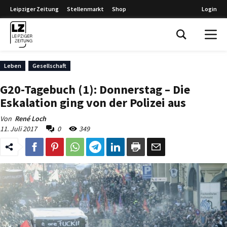
Leipziger Zeitung
Stellenmarkt
Shop
Login
Leipziger Zeitung
Leben
Gesellschaft
G20-Tagebuch (1): Donnerstag – Die
Eskalation ging von der Polizei aus
Von
René Loch
11. Juli 2017
0
349