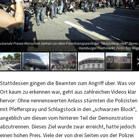
utzende Presse Menschen stehen vor dem Fronttransparent der "Welcome to Hell" Demo
Hamburger Fischmarkt. Foto: Tim Wag
Stattdessen gingen die Beamten zum Angriff über. Was vor
Ort kaum zu erkennen war, geht aus zahlreichen Videos klar
hervor: Ohne nennenswerten Anlass stürmten die Polizisten
mit Pfefferspray und Schlagstock in den „schwarzen Block“,
angeblich um diesen vom hinteren Teil der Demonstration
abzutrennen. Dieses Ziel wurde zwar erreicht, hatte jedoch
einen hohen Preis. Viele der von drei Seiten von der Polizei