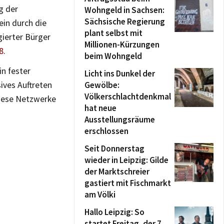
g der
Wohngeld in Sachsen:
Sächsische Regierung
ein durch die
plant selbst mit
ierter Bürger
Millionen-Kürzungen
8
.
beim Wohngeld
in fester
Licht ins Dunkel der
ives Auftreten
Gewölbe:
Völkerschlachtdenkmal
diese Netzwerke
hat neue
Ausstellungsräume
erschlossen
Seit Donnerstag
wieder in Leipzig: Gilde
der Marktschreier
gastiert mit Fischmarkt
am Völki
Hallo Leipzig: So
startet Freitag, der 7.