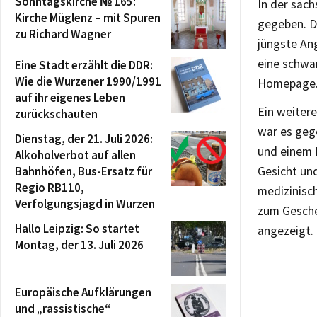
Sonntagskirche № 165:
In der säch
Kirche Müglenz – mit Spuren
gegeben. D
zu Richard Wagner
jüngste An
eine schwan
Eine Stadt erzählt die DDR:
Wie die Wurzener 1990/1991
Homepage
auf ihr eigenes Leben
Ein weitere
zurückschauten
war es geg
Dienstag, der 21. Juli 2026:
und einem 
Alkoholverbot auf allen
Bahnhöfen, Bus-Ersatz für
Gesicht un
Regio RB110,
medizinisc
Verfolgungsjagd in Wurzen
zum Gesche
Hallo Leipzig: So startet
angezeigt.
Montag, der 13. Juli 2026
Europäische Aufklärungen
und „rassistische“