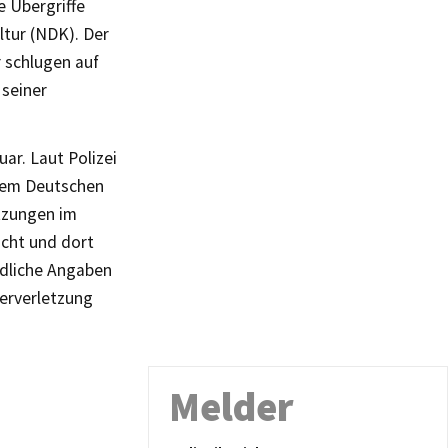
e Übergriffe
ltur (NDK). Der
 schlugen auf
 seiner
uar. Laut Polizei
inem Deutschen
tzungen im
cht und dort
edliche Angaben
erverletzung
Melder