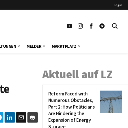
Login
LTUNGEN
MELDER
MARKTPLATZ
Aktuell auf LZ
te
Reform Faced with
Numerous Obstacles,
Part 2: How Politicians
Are Hindering the
Expansion of Energy
Storage