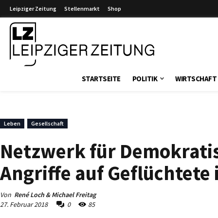
Leipziger Zeitung
Stellenmarkt
Shop
Leipziger Zeitung
STARTSEITE
POLITIK
WIRTSCHAFT
Leben
Gesellschaft
Netzwerk für Demokratis
Angriffe auf Geflüchtete
Von
René Loch & Michael Freitag
27. Februar 2018
0
85