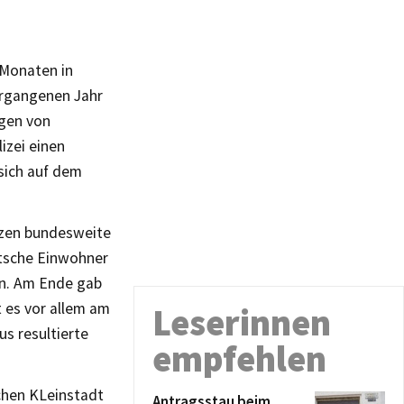
 Monaten in
rgangenen Jahr
ngen von
izei einen
sich auf dem
rzen bundesweite
tsche Einwohner
en. Am Ende gab
 es vor allem am
Leserinnen
s resultierte
empfehlen
chen KLeinstadt
Antragsstau beim