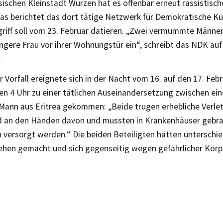
sischen Kleinstadt Wurzen hat es offenbar erneut rassistisch
as berichtet das dort tätige Netzwerk für Demokratische Ku
griff soll vom 23. Februar datieren. „Zwei vermummte Männer
gere Frau vor ihrer Wohnungstür ein“, schreibt das NDK auf
.
r Vorfall ereignete sich in der Nacht vom 16. auf den 17. Febr
en 4 Uhr zu einer tätlichen Auseinandersetzung zwischen e
Mann aus Eritrea gekommen: „Beide trugen erhebliche Verle
d an den Händen davon und mussten in Krankenhäuser gebra
h versorgt werden.“ Die beiden Beteiligten hätten unterschi
hen gemacht und sich gegenseitig wegen gefährlicher Körp