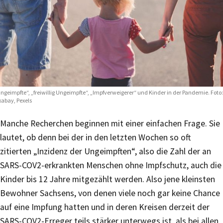
ngeimpfte“, „freiwillig Ungeimpfte“, „Impfverweigerer“ und Kinder in der Pandemie. Foto:
xabay, Pexels
Manche Recherchen beginnen mit einer einfachen Frage. Sie
lautet, ob denn bei der in den letzten Wochen so oft
zitierten „Inzidenz der Ungeimpften“, also die Zahl der an
SARS-COV2-erkrankten Menschen ohne Impfschutz, auch die
Kinder bis 12 Jahre mitgezählt werden. Also jene kleinsten
Bewohner Sachsens, von denen viele noch gar keine Chance
auf eine Impfung hatten und in deren Kreisen derzeit der
SARS-COV2-Erreger teils stärker unterwegs ist, als bei allen