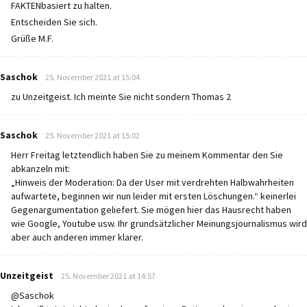
FAKTENbasiert zu halten.
Entscheiden Sie sich.
Grüße M.F.
says:
Saschok
25. November 2021 at 15:04
zu Unzeitgeist. Ich meinte Sie nicht sondern Thomas 2
says:
Saschok
25. November 2021 at 15:02
Herr Freitag letztendlich haben Sie zu meinem Kommentar den Sie
abkanzeln mit:
„Hinweis der Moderation: Da der User mit verdrehten Halbwahrheiten
aufwartete, beginnen wir nun leider mit ersten Löschungen.“ keinerlei
Gegenargumentation geliefert. Sie mögen hier das Hausrecht haben
wie Google, Youtube usw. Ihr grundsätzlicher Meinungsjournalismus wird
aber auch anderen immer klarer.
says:
Unzeitgeist
25. November 2021 at 14:57
@Saschok