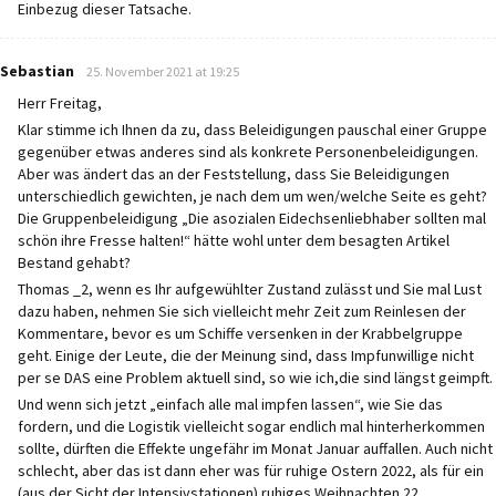
Einbezug dieser Tatsache.
says:
Sebastian
25. November 2021 at 19:25
Herr Freitag,
Klar stimme ich Ihnen da zu, dass Beleidigungen pauschal einer Gruppe
gegenüber etwas anderes sind als konkrete Personenbeleidigungen.
Aber was ändert das an der Feststellung, dass Sie Beleidigungen
unterschiedlich gewichten, je nach dem um wen/welche Seite es geht?
Die Gruppenbeleidigung „Die asozialen Eidechsenliebhaber sollten mal
schön ihre Fresse halten!“ hätte wohl unter dem besagten Artikel
Bestand gehabt?
Thomas _2, wenn es Ihr aufgewühlter Zustand zulässt und Sie mal Lust
dazu haben, nehmen Sie sich vielleicht mehr Zeit zum Reinlesen der
Kommentare, bevor es um Schiffe versenken in der Krabbelgruppe
geht. Einige der Leute, die der Meinung sind, dass Impfunwillige nicht
per se DAS eine Problem aktuell sind, so wie ich,die sind längst geimpft.
Und wenn sich jetzt „einfach alle mal impfen lassen“, wie Sie das
fordern, und die Logistik vielleicht sogar endlich mal hinterherkommen
sollte, dürften die Effekte ungefähr im Monat Januar auffallen. Auch nicht
schlecht, aber das ist dann eher was für ruhige Ostern 2022, als für ein
(aus der Sicht der Intensivstationen) ruhiges Weihnachten 22.