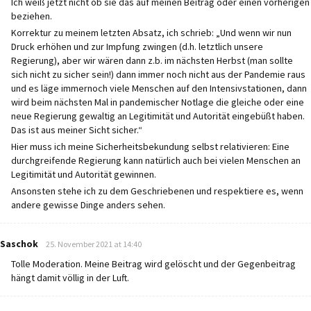
Ich weiß jetzt nicht ob sie das auf meinen Beitrag oder einen vorherigen
beziehen.
Korrektur zu meinem letzten Absatz, ich schrieb: „Und wenn wir nun
Druck erhöhen und zur Impfung zwingen (d.h. letztlich unsere
Regierung), aber wir wären dann z.b. im nächsten Herbst (man sollte
sich nicht zu sicher sein!) dann immer noch nicht aus der Pandemie raus
und es läge immernoch viele Menschen auf den Intensivstationen, dann
wird beim nächsten Mal in pandemischer Notlage die gleiche oder eine
neue Regierung gewaltig an Legitimität und Autorität eingebüßt haben.
Das ist aus meiner Sicht sicher.“
Hier muss ich meine Sicherheitsbekundung selbst relativieren: Eine
durchgreifende Regierung kann natürlich auch bei vielen Menschen an
Legitimität und Autorität gewinnen.
Ansonsten stehe ich zu dem Geschriebenen und respektiere es, wenn
andere gewisse Dinge anders sehen.
says:
Saschok
25. November 2021 at 14:40
Tolle Moderation. Meine Beitrag wird gelöscht und der Gegenbeitrag
hängt damit völlig in der Luft.