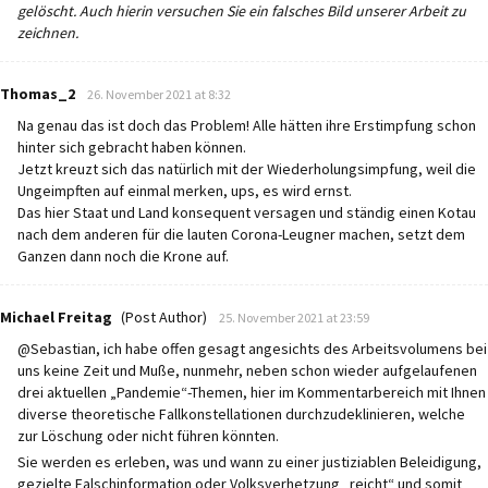
gelöscht. Auch hierin versuchen Sie ein falsches Bild unserer Arbeit zu
zeichnen.
says:
Thomas_2
26. November 2021 at 8:32
Na genau das ist doch das Problem! Alle hätten ihre Erstimpfung schon
hinter sich gebracht haben können.
Jetzt kreuzt sich das natürlich mit der Wiederholungsimpfung, weil die
Ungeimpften auf einmal merken, ups, es wird ernst.
Das hier Staat und Land konsequent versagen und ständig einen Kotau
nach dem anderen für die lauten Corona-Leugner machen, setzt dem
Ganzen dann noch die Krone auf.
says:
Michael Freitag
(Post Author)
25. November 2021 at 23:59
@Sebastian, ich habe offen gesagt angesichts des Arbeitsvolumens bei
uns keine Zeit und Muße, nunmehr, neben schon wieder aufgelaufenen
drei aktuellen „Pandemie“-Themen, hier im Kommentarbereich mit Ihnen
diverse theoretische Fallkonstellationen durchzudeklinieren, welche
zur Löschung oder nicht führen könnten.
Sie werden es erleben, was und wann zu einer justiziablen Beleidigung,
gezielte Falschinformation oder Volksverhetzung „reicht“ und somit