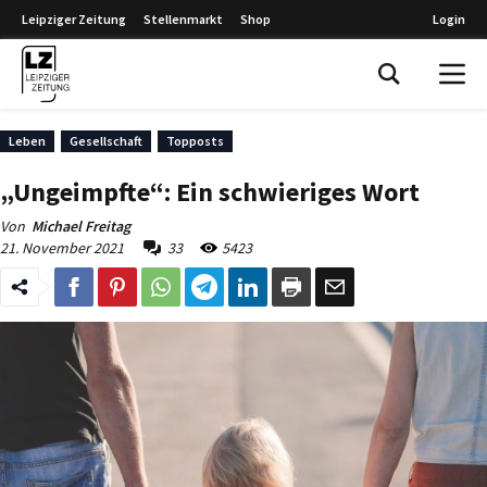
Leipziger Zeitung
Stellenmarkt
Shop
Login
Leipziger Zeitung
Leben
Gesellschaft
Topposts
„Ungeimpfte“: Ein schwieriges Wort
Von
Michael Freitag
21. November 2021
33
5423