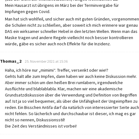
Mein Hausarzt ist übrigens im März bei der Terminvergabe für
Impfungen gegen Covid.
Man hat sich wohlfeil, und sicher auch mit guten Gründen, vorgenommen
die Schulen nicht zu schließen, aber soweit ich mich erinnere war genau
DAS ein wirksamer schneller Hebel in den letzten Wellen. Wenn man das
Maske tragen und andere Regeln vielleicht noch besser kontrollieren
würde, gäbe es sicher auch noch Effekte für die Inzidenz.
says:
Thomas_2
25. November 2021 at 15:36
Haha, ich höre nur „mimimi“. Treffer, versenkt oder wie!?
Gehts halt alle zum Impfen, dann haben wir auch keine Diskussion mehr.
Aber immer schön um den heißen Brei rumlabern, irgendwelche
Ausflüchte und blablablabla. Klar, machen wir eine akademische
Grundsatzdiskussion über die Verwendung und Definition von Begriffen
auf. Ist ja so viel bequemer, als über die Unfähigkeit der Ungeimpften zu
reden. Ein Bisschen Antifa darf da natürlich von interessierter Seite auch
nicht fehlen. So lächerlich und durchschaubar ist dieser, ich mag es gar
nicht so nennen, Diskussionsstil!
Die Zeit des Verständnisses ist vorbei!