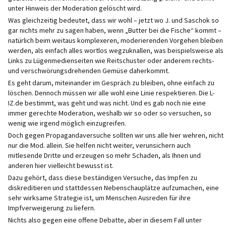
unter Hinweis der Moderation gelöscht wird.
Was gleichzeitig bedeutet, dass wir wohl – jetzt wo J. und Saschok so
gar nichts mehr zu sagen haben, wenn „Butter bei die Fische“ kommt –
natürlich beim weitaus komplexeren, moderierenden Vorgehen bleiben
werden, als einfach alles wortlos wegzuknallen, was beispielsweise als
Links zu Lügenmedienseiten wie Reitschuster oder anderem rechts-
und verschwörungsdrehenden Gemüse daherkommt.
Es geht darum, miteinander im Gespräch zu bleiben, ohne einfach zu
löschen. Dennoch müssen wir alle wohl eine Linie respektieren. Die L-
IZ.de bestimmt, was geht und was nicht. Und es gab noch nie eine
immer gerechte Moderation, weshalb wir so oder so versuchen, so
wenig wie irgend möglich einzugreifen.
Doch gegen Propagandaversuche sollten wir uns alle hier wehren, nicht
nur die Mod. allein. Sie helfen nicht weiter, verunsichern auch
mitlesende Dritte und erzeugen so mehr Schaden, als Ihnen und
anderen hier vielleicht bewusst ist.
Dazu gehört, dass diese beständigen Versuche, das Impfen zu
diskreditieren und stattdessen Nebenschauplätze aufzumachen, eine
sehr wirksame Strategie ist, um Menschen Ausreden für ihre
Impfverweigerung zu liefern.
Nichts also gegen eine offene Debatte, aber in diesem Fall unter