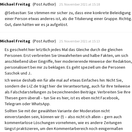
says:
Michael Freitag
(Post Author)
25. November 2021 at 15:18
@Sebastian: Sie stimmen mir sicher zu, dass eine konkrete Beleidigung
einer Person etwas anderes ist, als die Titulierung einer Gruppe. Richtig.
Gut, dann hätten wir es ja aufgelöst.
says:
Michael Freitag
(Post Author)
25. November 2021 at 15:13
Es geschieht hier letztlich jedes Mal das Gleiche durch die gleichen
Personen. Erst verbreiten Sie Unwahrheiten und halbe Fakten, um sich
anschließend über Eingriffe, hier moderierende Hinweise der Redaktion,
personalisiert bei mir zu beklagen. Es geht speziell um die Personen
Saschok und J..
Ich weise deshalb ein für alle mal auf etwas Einfaches hin: Nicht Sie,
sondern die L-IZ.de trägt hier die Verantwortung, auch für Ihre teilweise
als Falschdarstellungen zu bezeichnenden Beiträge. Verbreiten Sie Ihre
Thesen gern überall – tun Sie es hier, ist es eben nicht Facebook,
Telegram oder WhatsApp.
Sollten Sie mit der gewählten Variante der Moderation nicht
einverstanden sein, können wir (!) – also nicht ich allein – gern auch
kommentarlose Löschungen vornehmen, wie es andere Zeitungen
längst praktizieren, um den Kommentarbereich noch einigermaßen