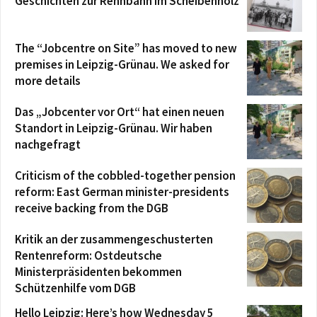
Geschichten zur Rennbahn im Scheibenholz
The “Jobcentre on Site” has moved to new
premises in Leipzig-Grünau. We asked for
more details
Das „Jobcenter vor Ort“ hat einen neuen
Standort in Leipzig-Grünau. Wir haben
nachgefragt
Criticism of the cobbled-together pension
reform: East German minister-presidents
receive backing from the DGB
Kritik an der zusammengeschusterten
Rentenreform: Ostdeutsche
Ministerpräsidenten bekommen
Schützenhilfe vom DGB
Hello Leipzig: Here’s how Wednesday 5