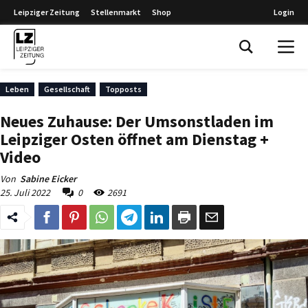
Leipziger Zeitung
Stellenmarkt
Shop
Login
Leipziger Zeitung
Leben
Gesellschaft
Topposts
Neues Zuhause: Der Umsonstladen im
Leipziger Osten öffnet am Dienstag +
Video
Von
Sabine Eicker
25. Juli 2022
0
2691