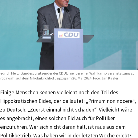
iedrich Merz (Bundesvorsitzender der CDU), hier bei einer Wahlkampfveranstaltung zur
ropawahl auf dem Nikolaikirchhof Leipzig am 26. Mai 2024. Foto: Jan Kaefer
Einige Menschen kennen vielleicht noch den Teil des
Hippokratischen Eides, der da lautet: „Primum non nocere“,
zu Deutsch: „Zuerst einmal nicht schaden“. Vielleicht wäre
es angebracht, einen solchen Eid auch für Politiker
einzuführen. Wer sich nicht daran hält, ist raus aus dem
Politikbetrieb. Was haben wir in der letzten Woche erlebt?