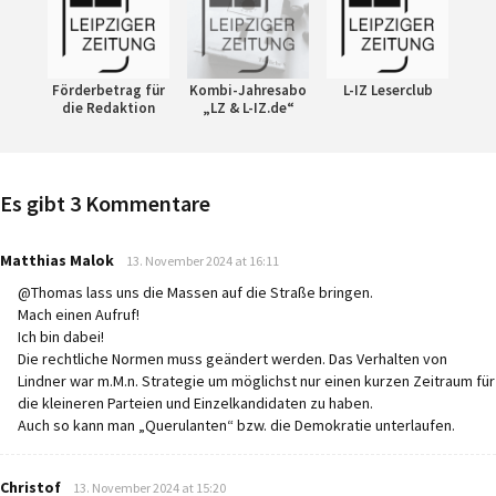
Förderbetrag für
Kombi-Jahresabo
L-IZ Leserclub
die Redaktion
„LZ & L-IZ.de“
Es gibt 3 Kommentare
says:
Matthias Malok
13. November 2024 at 16:11
@Thomas lass uns die Massen auf die Straße bringen.
Mach einen Aufruf!
Ich bin dabei!
Die rechtliche Normen muss geändert werden. Das Verhalten von
Lindner war m.M.n. Strategie um möglichst nur einen kurzen Zeitraum für
die kleineren Parteien und Einzelkandidaten zu haben.
Auch so kann man „Querulanten“ bzw. die Demokratie unterlaufen.
says:
Christof
13. November 2024 at 15:20