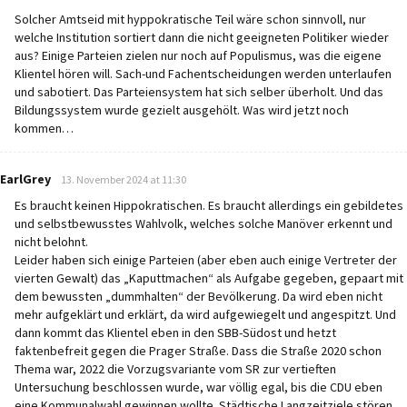
Solcher Amtseid mit hyppokratische Teil wäre schon sinnvoll, nur
welche Institution sortiert dann die nicht geeigneten Politiker wieder
aus? Einige Parteien zielen nur noch auf Populismus, was die eigene
Klientel hören will. Sach-und Fachentscheidungen werden unterlaufen
und sabotiert. Das Parteiensystem hat sich selber überholt. Und das
Bildungssystem wurde gezielt ausgehölt. Was wird jetzt noch
kommen…
says:
EarlGrey
13. November 2024 at 11:30
Es braucht keinen Hippokratischen. Es braucht allerdings ein gebildetes
und selbstbewusstes Wahlvolk, welches solche Manöver erkennt und
nicht belohnt.
Leider haben sich einige Parteien (aber eben auch einige Vertreter der
vierten Gewalt) das „Kaputtmachen“ als Aufgabe gegeben, gepaart mit
dem bewussten „dummhalten“ der Bevölkerung. Da wird eben nicht
mehr aufgeklärt und erklärt, da wird aufgewiegelt und angespitzt. Und
dann kommt das Klientel eben in den SBB-Südost und hetzt
faktenbefreit gegen die Prager Straße. Dass die Straße 2020 schon
Thema war, 2022 die Vorzugsvariante vom SR zur vertieften
Untersuchung beschlossen wurde, war völlig egal, bis die CDU eben
eine Kommunalwahl gewinnen wollte. Städtische Langzeitziele stören