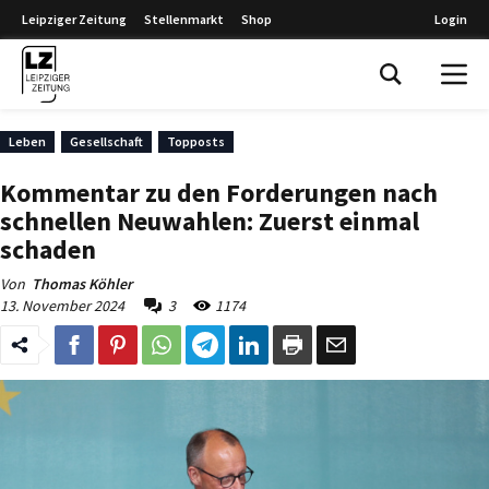
Leipziger Zeitung
Stellenmarkt
Shop
Login
Leipziger Zeitung
Leben
Gesellschaft
Topposts
Kommentar zu den Forderungen nach
schnellen Neuwahlen: Zuerst einmal
schaden
Von
Thomas Köhler
13. November 2024
3
1174