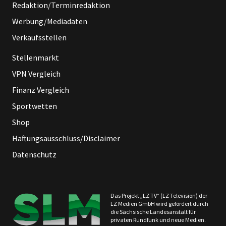
Redaktion/Terminredaktion
Werbung/Mediadaten
Verkaufsstellen
Stellenmarkt
VPN Vergleich
Finanz Vergleich
Sportwetten
Shop
Haftungsausschluss/Disclaimer
Datenschutz
Das Projekt „LZ TV“ (LZ Television) der
LZ Medien GmbH wird gefördert durch
die Sächsische Landesanstalt für
privaten Rundfunk und neue Medien.