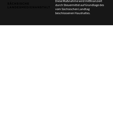
Diese Maßnahme wird mitfinanziert
durch Steuermittel auf Grundlage des
vom Sächsischen Landtag
beschlossenen Haushaltes.