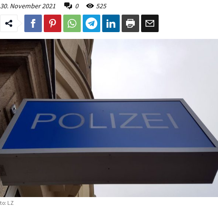
30. November 2021
0
525
to: LZ