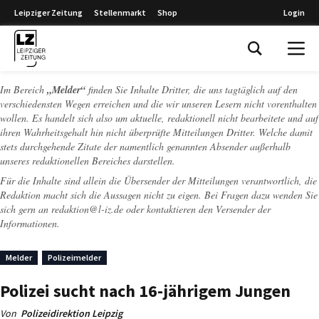
Leipziger Zeitung
Stellenmarkt
Shop
Login
Leipziger Zeitung
Im Bereich
„Melder“
finden Sie Inhalte Dritter, die uns tagtäglich auf den
verschiedensten Wegen erreichen und die wir unseren Lesern nicht vorenthalten
wollen. Es handelt sich also um aktuelle, redaktionell nicht bearbeitete und auf
ihren Wahrheitsgehalt hin nicht überprüfte Mitteilungen Dritter. Welche damit
stets durchgehende Zitate der namentlich genannten Absender außerhalb
unseres redaktionellen Bereiches darstellen.
Für die Inhalte sind allein die Übersender der Mitteilungen verantwortlich, die
Redaktion macht sich die Aussagen nicht zu eigen. Bei Fragen dazu wenden Sie
sich gern an
redaktion@l-iz.de
oder kontaktieren den Versender der
Informationen.
Melder
Polizeimelder
Polizei sucht nach 16-jährigem Jungen
Von
Polizeidirektion Leipzig