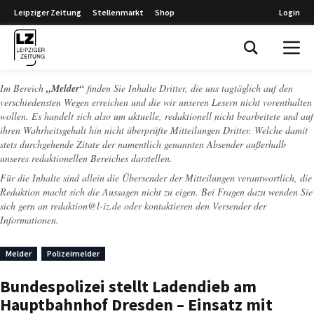
Leipziger Zeitung
Stellenmarkt
Shop
Login
Leipziger Zeitung
Im Bereich
„Melder“
finden Sie Inhalte Dritter, die uns tagtäglich auf den
verschiedensten Wegen erreichen und die wir unseren Lesern nicht vorenthalten
wollen. Es handelt sich also um aktuelle, redaktionell nicht bearbeitete und auf
ihren Wahrheitsgehalt hin nicht überprüfte Mitteilungen Dritter. Welche damit
stets durchgehende Zitate der namentlich genannten Absender außerhalb
unseres redaktionellen Bereiches darstellen.
Für die Inhalte sind allein die Übersender der Mitteilungen verantwortlich, die
Redaktion macht sich die Aussagen nicht zu eigen. Bei Fragen dazu wenden Sie
sich gern an
redaktion@l-iz.de
oder kontaktieren den Versender der
Informationen.
Melder
Polizeimelder
Bundespolizei stellt Ladendieb am
Hauptbahnhof Dresden – Einsatz mit