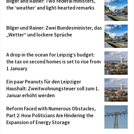
Bilger and Rainer: Two federal ministers,
the ‘weather’ and light-hearted remarks
Bilger und Rainer: Zwei Bundesminister, das
„Wetter“ und lockere Sprüche
A drop in the ocean for Leipzig’s budget:
the tax on second homes is set to rise from
1 January
Ein paar Peanuts für den Leipziger
Haushalt: Zweitwohnungsteuer soll zum 1.
Januar erhöht werden
Reform Faced with Numerous Obstacles,
Part 2: How Politicians Are Hindering the
Expansion of Energy Storage