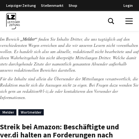
Leipziger Zeitung
Stellenmarkt
Shop
Login
Leipziger Zeitung
Im Bereich
„Melder“
finden Sie Inhalte Dritter, die uns tagtäglich auf den
verschiedensten Wegen erreichen und die wir unseren Lesern nicht vorenthalten
wollen. Es handelt sich also um aktuelle, redaktionell nicht bearbeitete und auf
ihren Wahrheitsgehalt hin nicht überprüfte Mitteilungen Dritter. Welche damit
stets durchgehende Zitate der namentlich genannten Absender außerhalb
unseres redaktionellen Bereiches darstellen.
Für die Inhalte sind allein die Übersender der Mitteilungen verantwortlich, die
Redaktion macht sich die Aussagen nicht zu eigen. Bei Fragen dazu wenden Sie
sich gern an
redaktion@l-iz.de
oder kontaktieren den Versender der
Informationen.
Melder
Wortmelder
Streik bei Amazon: Beschäftigte und
ver.di halten an Forderungen nach