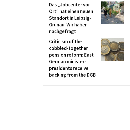
Das „Jobcenter vor
Ort“ hat einen neuen
Standort in Leipzig-
Grünau. Wir haben
nachgefragt
Criticism of the
cobbled-together
pension reform: East
German minister-
presidents receive
backing from the DGB