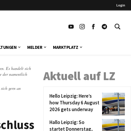
Login
LTUNGEN
MELDER
MARKTPLATZ
en. Es handelt sich
Aktuell auf LZ
te der namentlich
 sich gern an
Hello Leipzig: Here’s
how Thursday 6 August
2026 gets underway
schluss
Hallo Leipzig: So
startet Donnerstag,