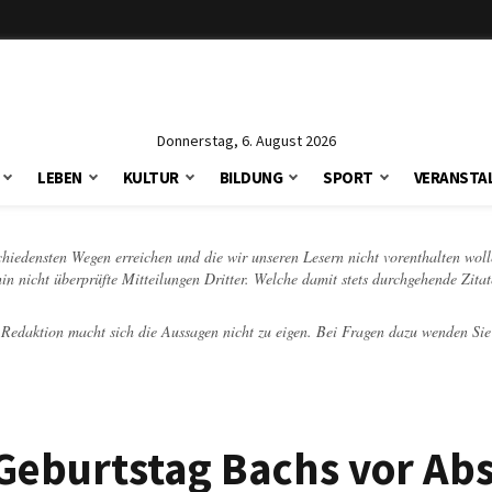
Donnerstag, 6. August 2026
LEBEN
KULTUR
BILDUNG
SPORT
VERANSTA
schiedensten Wegen erreichen und die wir unseren Lesern nicht vorenthalten woll
hin nicht überprüfte Mitteilungen Dritter. Welche damit stets durchgehende Zita
e Redaktion macht sich die Aussagen nicht zu eigen. Bei Fragen dazu wenden Sie
Geburtstag Bachs vor Ab