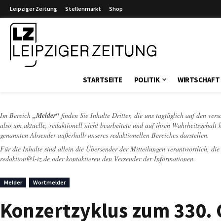
Leipziger Zeitung
Stellenmarkt
Shop
Leipziger Zeitung
STARTSEITE
POLITIK
WIRTSCHAFT
Im Bereich
„Melder“
finden Sie Inhalte Dritter, die uns tagtäglich auf den ver
also um aktuelle, redaktionell nicht bearbeitete und auf ihren Wahrheitsgehalt 
genannten Absender außerhalb unseres redaktionellen Bereiches darstellen.
Für die Inhalte sind allein die Übersender der Mitteilungen verantwortlich, di
redaktion@l-iz.de
oder kontaktieren den Versender der Informationen.
Melder
Wortmelder
Konzertzyklus zum 330. 