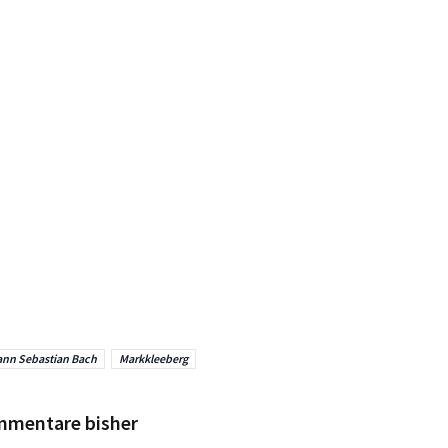
nn Sebastian Bach
Markkleeberg
mmentare bisher