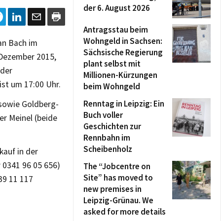
der 6. August 2026
Antragsstau beim
Wohngeld in Sachsen:
an Bach im
Sächsische Regierung
Dezember 2015,
plant selbst mit
 der
Millionen-Kürzungen
ist um 17:00 Uhr.
beim Wohngeld
Renntag in Leipzig: Ein
sowie Goldberg-
Buch voller
er Meinel (beide
Geschichten zur
Rennbahn im
Scheibenholz
kauf in der
r 0341 96 05 656)
The “Jobcentre on
Site” has moved to
39 11 117
new premises in
Leipzig-Grünau. We
asked for more details