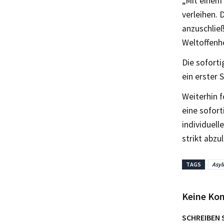
„Mit einem
verleihen. 
anzuschließ
Weltoffenhe
Die sofort
ein erster S
Weiterhin f
eine sofor
individuell
strikt abzu
TAGS
Asyl
Keine Ko
SCHREIBEN 