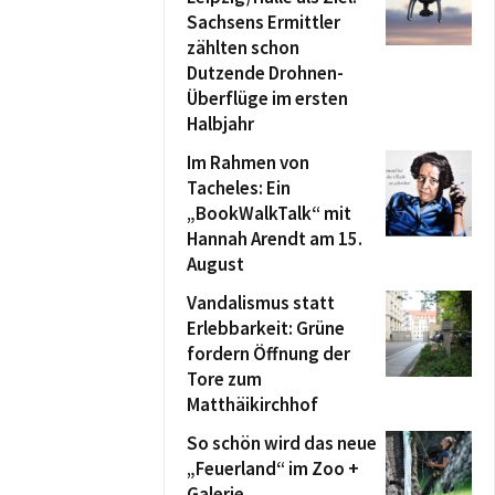
Sachsens Ermittler
zählten schon
Dutzende Drohnen-
Überflüge im ersten
Halbjahr
Im Rahmen von
Tacheles: Ein
„BookWalkTalk“ mit
Hannah Arendt am 15.
August
Vandalismus statt
Erlebbarkeit: Grüne
fordern Öffnung der
Tore zum
Matthäikirchhof
So schön wird das neue
„Feuerland“ im Zoo +
Galerie