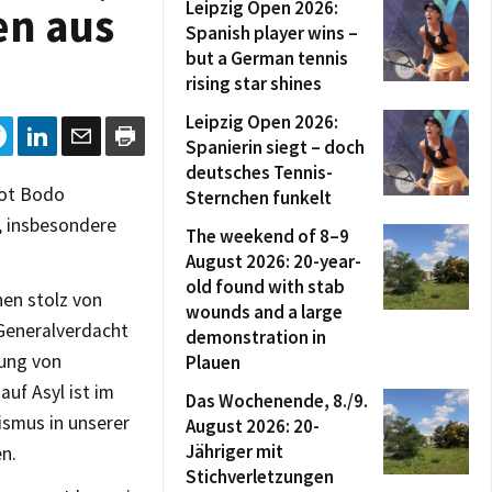
Leipzig Open 2026:
en aus
Spanish player wins –
but a German tennis
rising star shines
Leipzig Open 2026:
Spanierin siegt – doch
deutsches Tennis-
bot Bodo
Sternchen funkelt
, insbesondere
The weekend of 8–9
August 2026: 20-year-
old found with stab
nen stolz von
wounds and a large
Generalverdacht
demonstration in
gung von
Plauen
uf Asyl ist im
Das Wochenende, 8./9.
ismus in unserer
August 2026: 20-
Jähriger mit
n.
Stichverletzungen