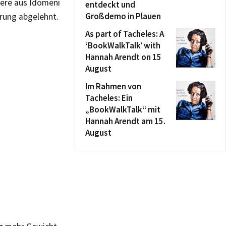
dere aus Idomeni
entdeckt und
Großdemo in Plauen
rung abgelehnt.
As part of Tacheles: A
‘BookWalkTalk’ with
Hannah Arendt on 15
August
Im Rahmen von
Tacheles: Ein
„BookWalkTalk“ mit
Hannah Arendt am 15.
August