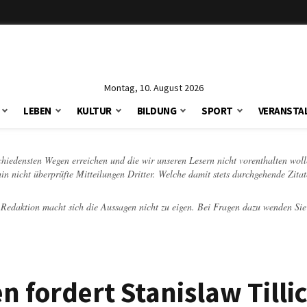
Montag, 10. August 2026
LEBEN
KULTUR
BILDUNG
SPORT
VERANSTA
schiedensten Wegen erreichen und die wir unseren Lesern nicht vorenthalten woll
hin nicht überprüfte Mitteilungen Dritter. Welche damit stets durchgehende Zita
e Redaktion macht sich die Aussagen nicht zu eigen. Bei Fragen dazu wenden Sie
 fordert Stanislaw Tillic