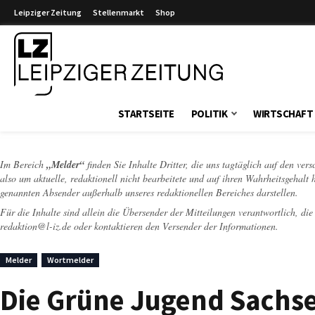
Leipziger Zeitung
Stellenmarkt
Shop
Leipziger Zeitung
STARTSEITE
POLITIK
WIRTSCHAFT
Im Bereich
„Melder“
finden Sie Inhalte Dritter, die uns tagtäglich auf den ver
also um aktuelle, redaktionell nicht bearbeitete und auf ihren Wahrheitsgehalt 
genannten Absender außerhalb unseres redaktionellen Bereiches darstellen.
Für die Inhalte sind allein die Übersender der Mitteilungen verantwortlich, di
redaktion@l-iz.de
oder kontaktieren den Versender der Informationen.
Melder
Wortmelder
Die Grüne Jugend Sachsen