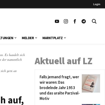
Login
LTUNGEN
MELDER
MARKTPLATZ
en. Es handelt sich
Aktuell auf LZ
te der namentlich
 sich gern an
Falls jemand fragt, wer
wir waren: Das
brodelnde Jahr 1953
und das uralte Parzival-
h auf,
Motiv