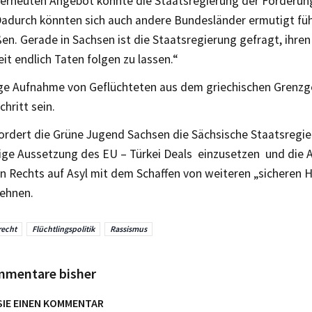
 erneuten Angebot könnte die Staatsregierung der Forderu
Dadurch könnten sich auch andere Bundesländer ermutigt füh
en. Gerade in Sachsen ist die Staatsregierung gefragt, ihre
it endlich Taten folgen zu lassen.“
ige Aufnahme von Geflüchteten aus dem griechischen Grenzge
chritt sein.
ordert die Grüne Jugend Sachsen die Sächsische Staatsregier
tige Aussetzung des EU – Türkei Deals einzusetzen und die
en Rechts auf Asyl mit dem Schaffen von weiteren „sicheren 
lehnen.
recht
Flüchtlingspolitik
Rassismus
mmentare bisher
SIE EINEN KOMMENTAR