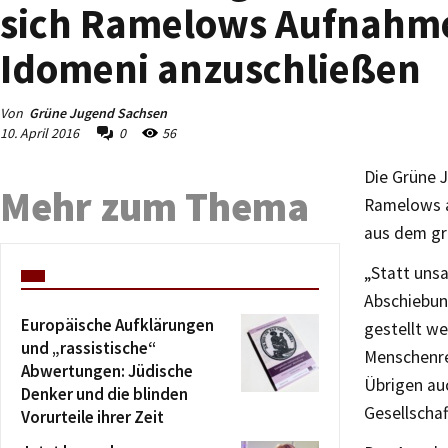
sich Ramelows Aufnahme
Idomeni anzuschließen
Von
Grüne Jugend Sachsen
10. April 2016
0
56
Die Grüne 
Mehr zum Thema
Ramelows a
aus dem gr
„Statt unsa
Abschiebun
Europäische Aufklärungen
gestellt w
und „rassistische“
Menschenre
Abwertungen: Jüdische
Übrigen au
Denker und die blinden
Gesellscha
Vorurteile ihrer Zeit