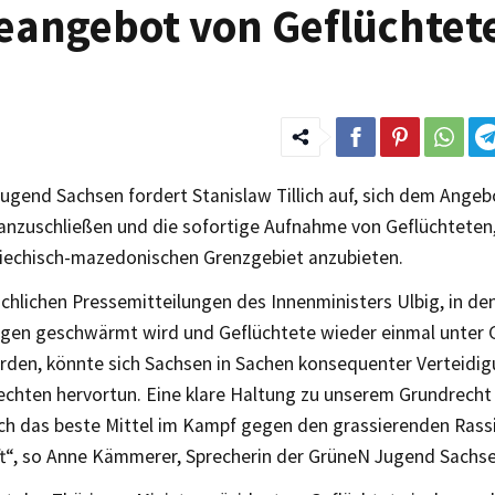
angebot von Geflüchtet
Jugend Sachsen fordert Stanislaw Tillich auf, sich dem Ange
nzuschließen und die sofortige Aufnahme von Geflüchteten
iechisch-mazedonischen Grenzgebiet anzubieten.
chlichen Pressemitteilungen des Innenministers Ulbig, in de
gen geschwärmt wird und Geflüchtete wieder einmal unter 
erden, könnte sich Sachsen in Sachen konsequenter Verteidi
chten hervortun. Eine klare Haltung zu unserem Grundrecht a
ch das beste Mittel im Kampf gegen den grassierenden Rass
ft“, so Anne Kämmerer, Sprecherin der GrüneN Jugend Sachse