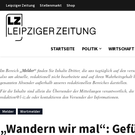
Leipziger Zeitung
Stellenmarkt
Shop
Leipziger Zeitung
STARTSEITE
POLITIK
WIRTSCHAFT
Im Bereich
„Melder“
finden Sie Inhalte Dritter, die uns tagtäglich auf den ver
also um aktuelle, redaktionell nicht bearbeitete und auf ihren Wahrheitsgehalt 
genannten Absender außerhalb unseres redaktionellen Bereiches darstellen.
Für die Inhalte sind allein die Übersender der Mitteilungen verantwortlich, di
redaktion@l-iz.de
oder kontaktieren den Versender der Informationen.
Melder
Wortmelder
„Wandern wir mal“: Gef