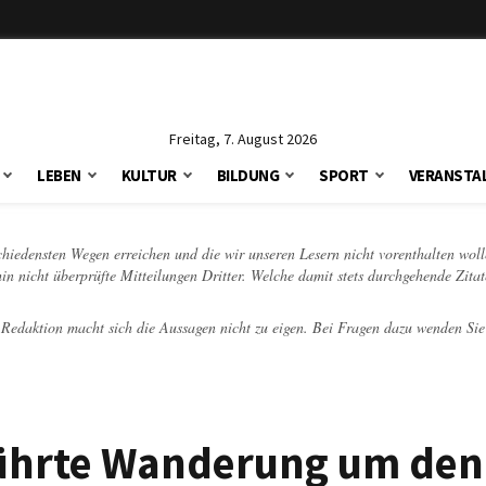
Freitag, 7. August 2026
LEBEN
KULTUR
BILDUNG
SPORT
VERANSTA
schiedensten Wegen erreichen und die wir unseren Lesern nicht vorenthalten woll
hin nicht überprüfte Mitteilungen Dritter. Welche damit stets durchgehende Zita
e Redaktion macht sich die Aussagen nicht zu eigen. Bei Fragen dazu wenden Sie
ührte Wanderung um den