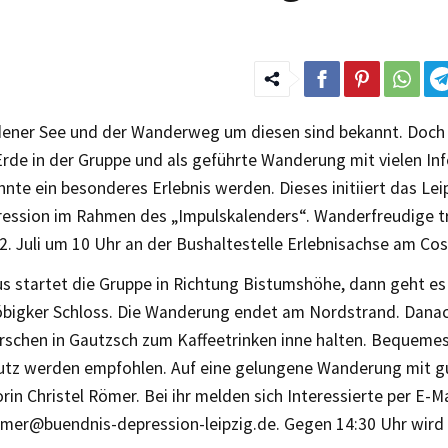
ener See und der Wanderweg um diesen sind bekannt. Doch
Erde in der Gruppe und als geführte Wanderung mit vielen In
nnte ein besonderes Erlebnis werden. Dieses initiiert das Le
ession im Rahmen des „Impulskalenders“. Wanderfreudige tr
2. Juli um 10 Uhr an der Bushaltestelle Erlebnisachse am Co
s startet die Gruppe in Richtung Bistumshöhe, dann geht es
bigker Schloss. Die Wanderung endet am Nordstrand. Danac
schen in Gautzsch zum Kaffeetrinken inne halten. Bequeme
tz werden empfohlen. Auf eine gelungene Wanderung mit gu
torin Christel Römer. Bei ihr melden sich Interessierte per E-Ma
oemer@buendnis-depression-leipzig.de. Gegen 14:30 Uhr wird