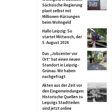
Sächsische Regierung
plant selbst mit
Millionen-Kürzungen
beim Wohngeld
Hallo Leipzig: So
startet Mittwoch, der
5. August 2026
Das „Jobcenter vor
Ort“ hat einen neuen
Standort in Leipzig-
Grünau. Wir haben
nachgefragt
Akten aus der Zeit vor
den Eingemeindungen:
Historische Quellen zu
Leipzigs Stadtteilen
sind jetzt online