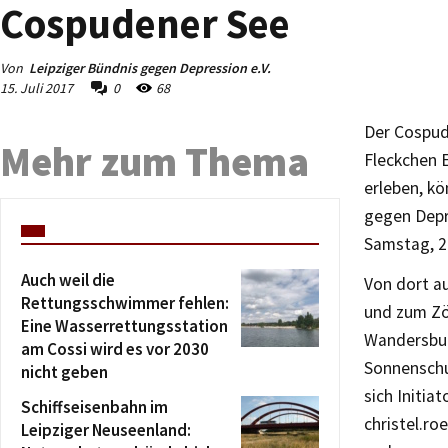
Cospudener See
Von
Leipziger Bündnis gegen Depression e.V.
15. Juli 2017
0
68
Der Cospud
Mehr zum Thema
Fleckchen 
erleben, kö
gegen Depr
Samstag, 2
Auch weil die
Von dort au
Rettungsschwimmer fehlen:
und zum Zö
Eine Wasserrettungsstation
Wandersbur
am Cossi wird es vor 2030
Sonnenschu
nicht geben
sich Initia
Schiffseisenbahn im
christel.r
Leipziger Neuseenland: