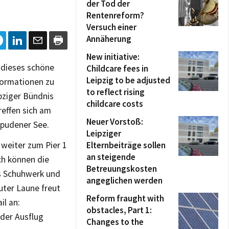
der Tod der
Rentenreform?
Versuch einer
Annäherung
New initiative:
 dieses schöne
Childcare fees in
Leipzig to be adjusted
formationen zu
to reflect rising
ipziger Bündnis
childcare costs
effen sich am
Neuer Vorstoß:
spudener See.
Leipziger
 weiter zum Pier 1
Elternbeiträge sollen
an steigende
h können die
Betreuungskosten
s Schuhwerk und
angeglichen werden
ter Laune freut
Reform fraught with
il an:
obstacles, Part 1:
 der Ausflug
Changes to the