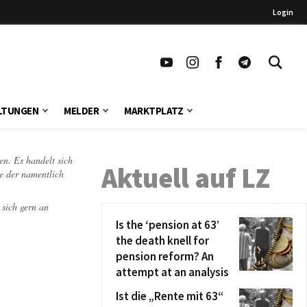
Login
LTUNGEN
MELDER
MARKTPLATZ
en. Es handelt sich
Aktuell auf LZ
te der namentlich
 sich gern an
Is the ‘pension at 63’
the death knell for
pension reform? An
attempt at an analysis
Ist die „Rente mit 63“