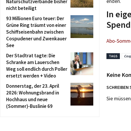
enden.
Naturschutzverbände bisher
nicht beteiligt
In ei
93 Millionen Euro teuer: Der
Spende
Grüne Ring träumt von einer
Schiffseisenbahn zwischen
Cospudener und Zwenkauer
Abo-Sommer
See
Der Stadtrat tagte: Die
TAGS
Cosp
Schranke am Lauerschen
Weg soll endlich durch Poller
Keine Ko
ersetzt werden + Video
Donnerstag, der 23. April
SCHREIBEN 
2026: Wohnungsbrand in
Sie müsse
Hochhaus und neue
(Sommer)-Buslinie 69