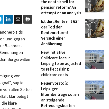
the death knell for
pension reform? An
attempt at an analysis
Ist die „Rente mit 63“
der Tod der
bandherbizids
Rentenreform?
Versuch einer
tion und gegen
Annäherung
ur 5-Jahres-
New initiative:
e Bemühungen
Childcare fees in
 den Bürgerwillen
Leipzig to be adjusted
to reflect rising
childcare costs
hmigung von
Signal“, sagte
Neuer Vorstoß:
Leipziger
 von allen Seiten
Elternbeiträge sollen
lfalt klar belegt
an steigende
 die klare
Betreuungskosten