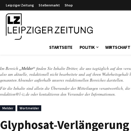
Leipziger Zeitung
Stellenmarkt
Shop
Leipziger Zeitung
STARTSEITE
POLITIK
WIRTSCHAFT
Im Bereich
„Melder“
finden Sie Inhalte Dritter, die uns tagtäglich auf den ver
also um aktuelle, redaktionell nicht bearbeitete und auf ihren Wahrheitsgehalt 
genannten Absender außerhalb unseres redaktionellen Bereiches darstellen.
Für die Inhalte sind allein die Übersender der Mitteilungen verantwortlich, di
redaktion@l-iz.de
oder kontaktieren den Versender der Informationen.
Melder
Wortmelder
Glyphosat-Verlängerung