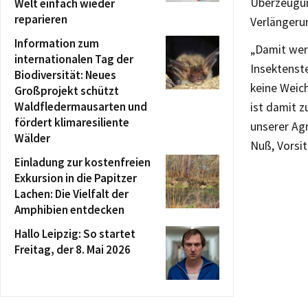
Überzeugun
Welt einfach wieder
reparieren
Verlängerun
Information zum
„Damit wer
internationalen Tag der
Insektenste
Biodiversität: Neues
keine Weic
Großprojekt schützt
Waldfledermausarten und
ist damit z
fördert klimaresiliente
unserer Ag
Wälder
Nuß, Vorsi
Einladung zur kostenfreien
Exkursion in die Papitzer
Lachen: Die Vielfalt der
Amphibien entdecken
Hallo Leipzig: So startet
Freitag, der 8. Mai 2026