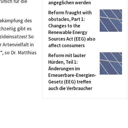
flich für die
angeglichen werden
Reform fraught with
obstacles, Part 1:
Bekämpfung des
Changes to the
chzeitig gibt es
Renewable Energy
zideinsatzes! So
Sources Act (EEG) also
Artenvielfalt in
affect consumers
, so Dr. Matthias
Reform mit lauter
Hürden, Teil 1:
Änderungen im
Erneuerbare-Energien-
Gesetz (EEG) treffen
auch die Verbraucher