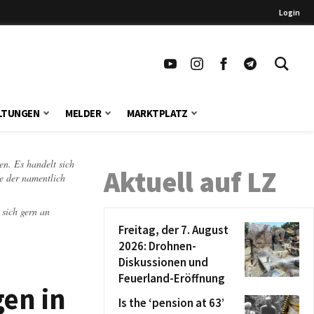
Login
LTUNGEN
MELDER
MARKTPLATZ
en. Es handelt sich
Aktuell auf LZ
te der namentlich
 sich gern an
Freitag, der 7. August
2026: Drohnen-
Diskussionen und
Feuerland-Eröffnung
en in
Is the ‘pension at 63’