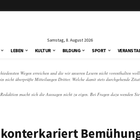
Samstag, 8. August 2026
LEBEN
KULTUR
BILDUNG
SPORT
VERANSTA
schiedensten Wegen erreichen und die wir unseren Lesern nicht vorenthalten woll
hin nicht überprüfte Mitteilungen Dritter. Welche damit stets durchgehende Zita
e Redaktion macht sich die Aussagen nicht zu eigen. Bei Fragen dazu wenden Sie
 konterkariert Bemühung