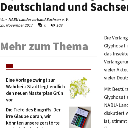
Deutschland und Sachsen
Von
NABU Landesverband Sachsen e. V.
29. November 2017
0
109
Die Verlän
Mehr zum Thema
Glyphosat i
das Insekt
Verlängeru
vieler Akte
vieler Deut
Eine Vorlage zwingt zur
Wahrheit: Stadt legt endlich
Mit Bestür
den neuen Masterplan Grün
Glyphosat a
vor
NABU-Lande
Die Tiefe des Eingriffs: Der
diskutiert 
irre Glaube daran, wir
ist, stimmt
könnten unsere zerstörte