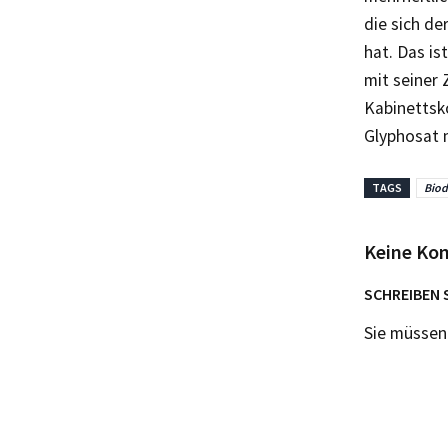
die sich d
hat. Das i
mit seiner 
Kabinettsko
Glyphosat m
TAGS
Biod
Keine Ko
SCHREIBEN 
Sie müsse