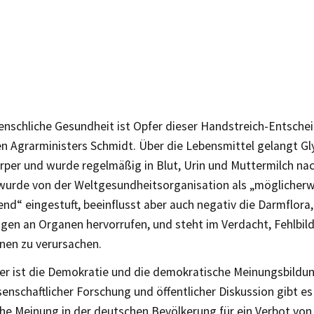
enschliche Gesundheit ist Opfer dieser Handstreich-Entsche
n Agrarministers Schmidt. Über die Lebensmittel gelangt Gl
rper und wurde regelmäßig in Blut, Urin und Muttermilch na
wurde von der Weltgesundheitsorganisation als „möglicher
nd“ eingestuft, beeinflusst aber auch negativ die Darmflora,
gen an Organen hervorrufen, und steht im Verdacht, Fehlbil
en zu verursachen.
fer ist die Demokratie und die demokratische Meinungsbildun
enschaftlicher Forschung und öffentlicher Diskussion gibt es
he Meinung in der deutschen Bevölkerung für ein Verbot von