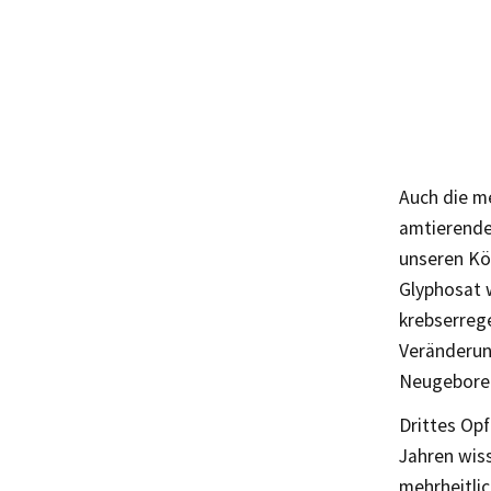
Auch die m
amtierende
unseren Kö
Glyphosat 
krebserrege
Veränderun
Neugeboren
Drittes Op
Jahren wiss
mehrheitlic