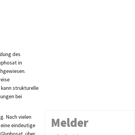
idung des
yphosat in
chgewiesen.
weise
 kann strukturelle
dungen bei
g. Nach vielen
Melder
 eine eindeutige
 Glyphosat, über