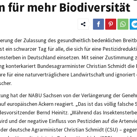
 für mehr Biodiversität
gerung der Zulassung des gesundheitlich bedenklichen Breit
st ein schwarzer Tag für alle, die sich für eine Pestizidreduk
ensterben in Deutschland einsetzen. Mit seiner Zustimmung z
ng konterkariert Bundesagrarminister Christian Schmidt di
ure für eine naturverträglichere Landwirtschaft und ignoriert
scher.
zung hat der NABU Sachsen von der Verlängerung der Gene
uf europäischen Äckern reagiert. „Das ist das völlig falsche 
svorsitzender Bernd Heinitz. „Während das Insektensterben
wird und der negative Einfluss von Pestiziden auf die Artenvie
 der deutsche Agrarminister Christian Schmidt (CSU) – gegen