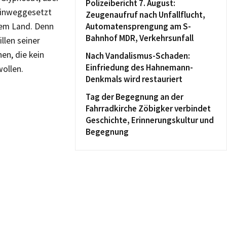
Polizeibericht 7. August:
 hinweggesetzt
Zeugenaufruf nach Unfallflucht,
rem Land. Denn
Automatensprengung am S-
Bahnhof MDR, Verkehrsunfall
llen seiner
en, die kein
Nach Vandalismus-Schaden:
Einfriedung des Hahnemann-
wollen.
Denkmals wird restauriert
Tag der Begegnung an der
Fahrradkirche Zöbigker verbindet
Geschichte, Erinnerungskultur und
Begegnung