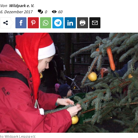
Von
Wildpark e. V.
6. Dezember 2017
0
60
to: Wildpark Leipzig e.V.