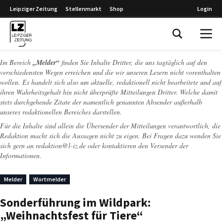
Leipziger Zeitung
Stellenmarkt
Shop
Login
Leipziger Zeitung
Im Bereich
„Melder“
finden Sie Inhalte Dritter, die uns tagtäglich auf den
verschiedensten Wegen erreichen und die wir unseren Lesern nicht vorenthalten
wollen. Es handelt sich also um aktuelle, redaktionell nicht bearbeitete und auf
ihren Wahrheitsgehalt hin nicht überprüfte Mitteilungen Dritter. Welche damit
stets durchgehende Zitate der namentlich genannten Absender außerhalb
unseres redaktionellen Bereiches darstellen.
Für die Inhalte sind allein die Übersender der Mitteilungen verantwortlich, die
Redaktion macht sich die Aussagen nicht zu eigen. Bei Fragen dazu wenden Sie
sich gern an
redaktion@l-iz.de
oder kontaktieren den Versender der
Informationen.
Melder
Wortmelder
Sonderführung im Wildpark:
„Weihnachtsfest für Tiere“