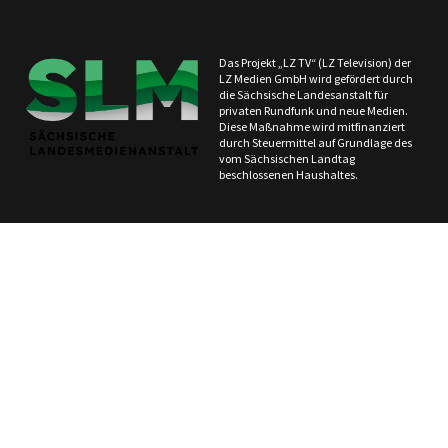
Das Projekt „LZ TV“ (LZ Television) der
LZ Medien GmbH wird gefördert durch
die Sächsische Landesanstalt für
privaten Rundfunk und neue Medien.
Diese Maßnahme wird mitfinanziert
durch Steuermittel auf Grundlage des
vom Sächsischen Landtag
beschlossenen Haushaltes.