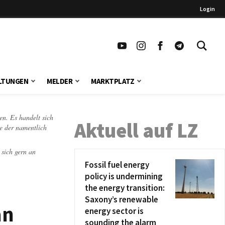
Login
LTUNGEN
MELDER
MARKTPLATZ
en. Es handelt sich
Aktuell auf LZ
te der namentlich
 sich gern an
Fossil fuel energy
policy is undermining
the energy transition:
Saxony’s renewable
an
energy sector is
sounding the alarm