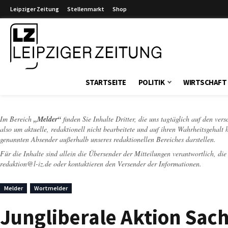
Leipziger Zeitung
Stellenmarkt
Shop
Leipziger Zeitung
STARTSEITE
POLITIK
WIRTSCHAFT
Im Bereich
„Melder“
finden Sie Inhalte Dritter, die uns tagtäglich auf den ver
also um aktuelle, redaktionell nicht bearbeitete und auf ihren Wahrheitsgehalt 
genannten Absender außerhalb unseres redaktionellen Bereiches darstellen.
Für die Inhalte sind allein die Übersender der Mitteilungen verantwortlich, di
redaktion@l-iz.de
oder kontaktieren den Versender der Informationen.
Melder
Wortmelder
Jungliberale Aktion Sac