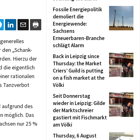
Fossile Energiepolitik
demoliert die
Energiewende:
Sachsens
Erneuerbaren-Branche
 generelles
schlägt Alarm
r den „Schank-
Back in Leipzig since
rden. Hierzu der
Thursday: the Market
 die eigentlich
Criers’ Guild is putting
iner rationalen
on a fish market at the
as Tanzverbot
Völki
Seit Donnerstag
wieder in Leipzig: Gilde
d aufgrund des
der Marktschreier
en möglich. Das
gastiert mit Fischmarkt
 Sachsen nur 25 %
am Völki
Thursday, 6 August