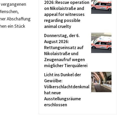
2026: Rescue operation
st vergangenen
on Nikolaistraße and
 Menschen,
appeal for witnesses
iner Abschaffung
regarding possible
en ein Stück
animal cruelty
Donnerstag, der 6.
August 2026:
Rettungseinsatz auf
Nikolaistraße und
Zeugenaufruf wegen
möglicher Tierquälerei
Licht ins Dunkel der
Gewölbe:
Völkerschlachtdenkmal
hat neue
Ausstellungsräume
erschlossen