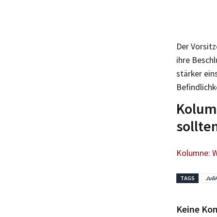
Der Vorsitz
ihre Beschl
stärker ein
Befindlichk
Kolum
sollte
Kolumne: W
TAGS
Juli
Keine Ko