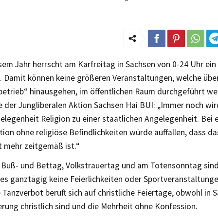
sem Jahr herrscht am Karfreitag in Sachsen von 0-24 Uhr ein
. Damit können keine größeren Veranstaltungen, welche übe
betrieb“ hinausgehen, im öffentlichen Raum durchgeführt we
 der Jungliberalen Aktion Sachsen Hai BUI: „Immer noch wird
elegenheit Religion zu einer staatlichen Angelegenheit. Bei e
on ohne religiöse Befindlichkeiten würde auffallen, dass d
t mehr zeitgemäß ist.“
Buß- und Bettag, Volkstrauertag und am Totensonntag sin
es ganztägig keine Feierlichkeiten oder Sportveranstaltung
 Tanzverbot beruft sich auf christliche Feiertage, obwohl in
rung christlich sind und die Mehrheit ohne Konfession.