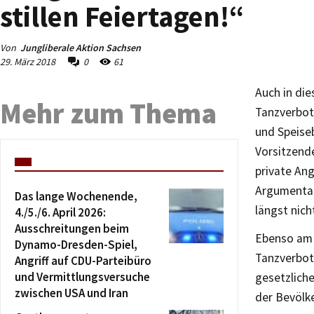
stillen Feiertagen!“
Von
Jungliberale Aktion Sachsen
29. März 2018
0
61
Auch in die
Mehr zum Thema
Tanzverbot
und Speise
Vorsitzende
private Ang
Argumentati
Das lange Wochenende,
längst nich
4./5./6. April 2026:
Ausschreitungen beim
Ebenso am 
Dynamo-Dresden-Spiel,
Tanzverbot
Angriff auf CDU-Parteibüro
und Vermittlungsversuche
gesetzliche
zwischen USA und Iran
der Bevölke