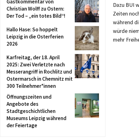
Gastkommentar von
Dazu BUI we
Christian Wolff zu Ostern:
Zeiten noch
Der Tod – „ein totes Bild“!
während die
Hallo Hase: So hoppelt
würde niem
Leipzig in die Osterferien
mehr Freih
2026
Karfreitag, der 18. April
2025: Zwei Verletzte nach
Messerangriff in Rochlitz und
Ostermarsch in Chemnitz mit
300 Teilnehmer*innen
Öffnungszeiten und
Angebote des
Stadtgeschichtlichen
Museums Leipzig während
der Feiertage