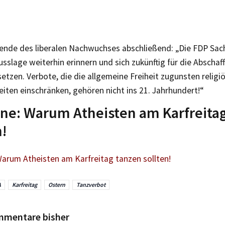
ende des liberalen Nachwuchses abschließend: „Die FDP Sach
usslage weiterhin erinnern und sich zukünftig für die Abscha
setzen. Verbote, die die allgemeine Freiheit zugunsten religi
eiten einschränken, gehören nicht ins 21. Jahrhundert!“
ne: Warum Atheisten am Karfreita
n!
arum Atheisten am Karfreitag tanzen sollten!
A
Karfreitag
Ostern
Tanzverbot
mmentare bisher