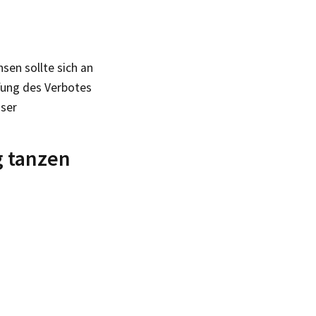
sen sollte sich an
ffung des Verbotes
öser
g tanzen