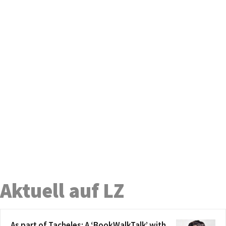
Aktuell auf LZ
As part of Tacheles: A ‘BookWalkTalk’ with