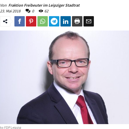
Von
Fraktion Freibeuter im Leipziger Stadtrat
23. Mai 2018
0
62
to: FDP Leipzig