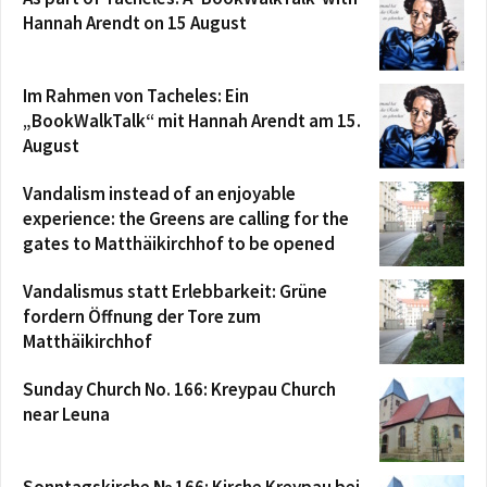
Hannah Arendt on 15 August
Im Rahmen von Tacheles: Ein
„BookWalkTalk“ mit Hannah Arendt am 15.
August
Vandalism instead of an enjoyable
experience: the Greens are calling for the
gates to Matthäikirchhof to be opened
Vandalismus statt Erlebbarkeit: Grüne
fordern Öffnung der Tore zum
Matthäikirchhof
Sunday Church No. 166: Kreypau Church
near Leuna
Sonntagskirche № 166: Kirche Kreypau bei