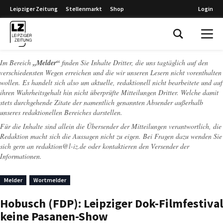
Leipziger Zeitung
Stellenmarkt
Shop
Login
Leipziger Zeitung
Im Bereich
„Melder“
finden Sie Inhalte Dritter, die uns tagtäglich auf den
verschiedensten Wegen erreichen und die wir unseren Lesern nicht vorenthalten
wollen. Es handelt sich also um aktuelle, redaktionell nicht bearbeitete und auf
ihren Wahrheitsgehalt hin nicht überprüfte Mitteilungen Dritter. Welche damit
stets durchgehende Zitate der namentlich genannten Absender außerhalb
unseres redaktionellen Bereiches darstellen.
Für die Inhalte sind allein die Übersender der Mitteilungen verantwortlich, die
Redaktion macht sich die Aussagen nicht zu eigen. Bei Fragen dazu wenden Sie
sich gern an
redaktion@l-iz.de
oder kontaktieren den Versender der
Informationen.
Melder
Wortmelder
Hobusch (FDP): Leipziger Dok-Filmfestival
keine Pasanen-Show