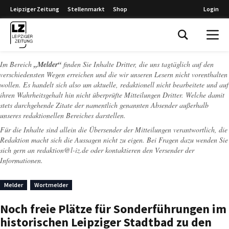
Leipziger Zeitung
Stellenmarkt
Shop
Login
Leipziger Zeitung
Im Bereich
„Melder“
finden Sie Inhalte Dritter, die uns tagtäglich auf den
verschiedensten Wegen erreichen und die wir unseren Lesern nicht vorenthalten
wollen. Es handelt sich also um aktuelle, redaktionell nicht bearbeitete und auf
ihren Wahrheitsgehalt hin nicht überprüfte Mitteilungen Dritter. Welche damit
stets durchgehende Zitate der namentlich genannten Absender außerhalb
unseres redaktionellen Bereiches darstellen.
Für die Inhalte sind allein die Übersender der Mitteilungen verantwortlich, die
Redaktion macht sich die Aussagen nicht zu eigen. Bei Fragen dazu wenden Sie
sich gern an
redaktion@l-iz.de
oder kontaktieren den Versender der
Informationen.
Melder
Wortmelder
Noch freie Plätze für Sonderführungen im
historischen Leipziger Stadtbad zu den