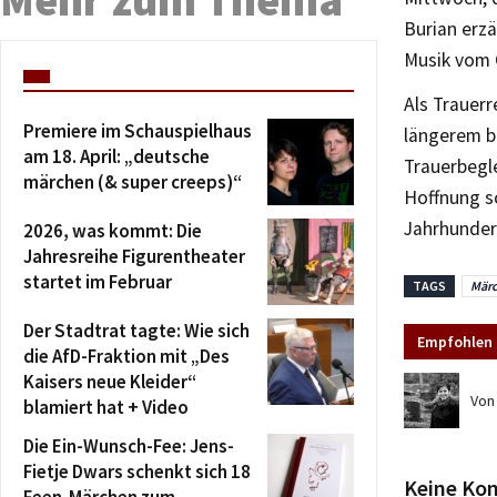
Burian erz
Musik vom C
Als Trauerr
Premiere im Schauspielhaus
längerem be
am 18. April: „deutsche
Trauerbegle
märchen (& super creeps)“
Hoffnung sc
Jahrhunder
2026, was kommt: Die
Jahresreihe Figurentheater
startet im Februar
TAGS
Mär
Der Stadtrat tagte: Wie sich
Empfohlen 
die AfD-Fraktion mit „Des
Kaisers neue Kleider“
Von
blamiert hat + Video
Die Ein-Wunsch-Fee: Jens-
Fietje Dwars schenkt sich 18
Keine Ko
Feen-Märchen zum