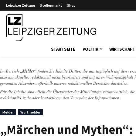
Leipziger Zeitung
Stellenmarkt
Shop
Leipziger Zeitung
STARTSEITE
POLITIK
WIRTSCHAFT
Im Bereich
„Melder“
finden Sie Inhalte Dritter, die uns tagtäglich auf den ver
also um aktuelle, redaktionell nicht bearbeitete und auf ihren Wahrheitsgehalt 
genannten Absender außerhalb unseres redaktionellen Bereiches darstellen.
Für die Inhalte sind allein die Übersender der Mitteilungen verantwortlich, di
redaktion@l-iz.de
oder kontaktieren den Versender der Informationen.
Melder
Wortmelder
„Märchen und Mythen“: 