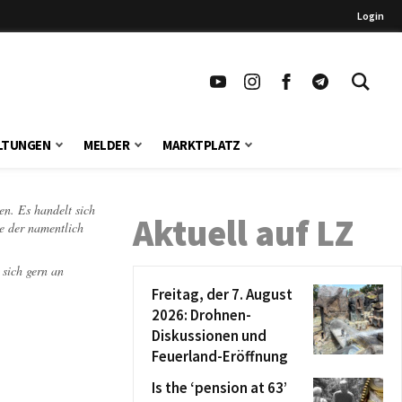
Login
LTUNGEN
MELDER
MARKTPLATZ
en. Es handelt sich
Aktuell auf LZ
te der namentlich
 sich gern an
Freitag, der 7. August
2026: Drohnen-
Diskussionen und
Feuerland-Eröffnung
Is the ‘pension at 63’