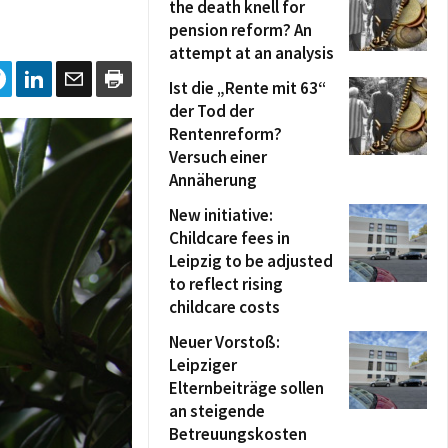
the death knell for
pension reform? An
attempt at an analysis
Ist die „Rente mit 63“
der Tod der
Rentenreform?
Versuch einer
Annäherung
New initiative:
Childcare fees in
Leipzig to be adjusted
to reflect rising
childcare costs
Neuer Vorstoß:
Leipziger
Elternbeiträge sollen
an steigende
Betreuungskosten