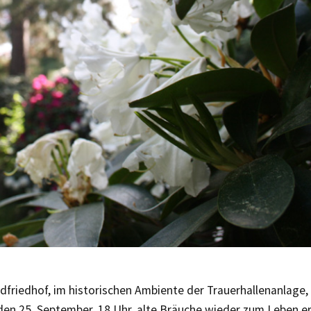
dfriedhof, im historischen Ambiente der Trauerhallenanlage
den 25. September, 18 Uhr, alte Bräuche wieder zum Leben e