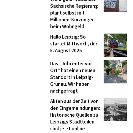
Sächsische Regierung
plant selbst mit
Millionen-Kürzungen
beim Wohngeld
Hallo Leipzig: So
startet Mittwoch, der
5. August 2026
Das „Jobcenter vor
Ort“ hat einen neuen
Standort in Leipzig-
Grünau. Wir haben
nachgefragt
Akten aus der Zeit vor
den Eingemeindungen:
Historische Quellen zu
Leipzigs Stadtteilen
sind jetzt online