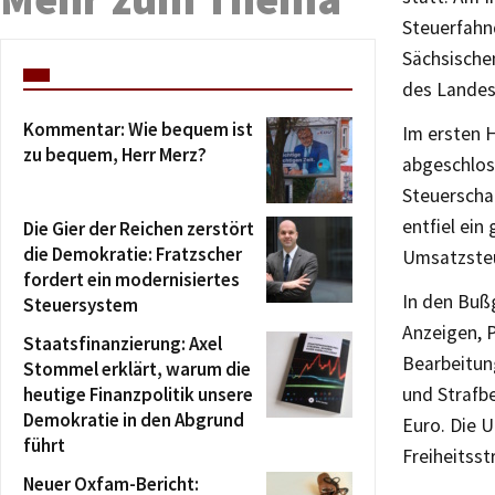
Steuerfahn
Sächsische
des Landes
Kommentar: Wie bequem ist
Im ersten 
zu bequem, Herr Merz?
abgeschlos
Steuerscha
entfiel ein
Die Gier der Reichen zerstört
die Demokratie: Fratzscher
Umsatzsteu
fordert ein modernisiertes
In den Buß
Steuersystem
Anzeigen, 
Staatsfinanzierung: Axel
Bearbeitung
Stommel erklärt, warum die
heutige Finanzpolitik unsere
und Strafb
Demokratie in den Abgrund
Euro. Die U
führt
Freiheitsst
Neuer Oxfam-Bericht: