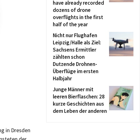
have already recorded
dozens of drone
overflights in the first
half of the year
Nicht nur Flughafen
Leipzig/Halle als Ziel:
Sachsens Ermittler
zählten schon
Dutzende Drohnen-
Überflüge im ersten
Halbjahr
Junge Männer mit
leeren Bierflaschen: 28
kurze Geschichten aus
dem Leben der anderen
ng in Dresden
nsteten der