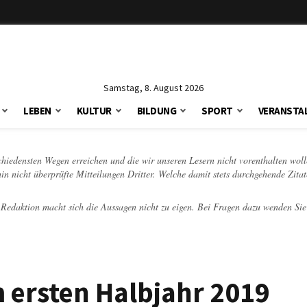
Samstag, 8. August 2026
LEBEN
KULTUR
BILDUNG
SPORT
VERANSTA
schiedensten Wegen erreichen und die wir unseren Lesern nicht vorenthalten woll
hin nicht überprüfte Mitteilungen Dritter. Welche damit stets durchgehende Zita
e Redaktion macht sich die Aussagen nicht zu eigen. Bei Fragen dazu wenden Sie
 ersten Halbjahr 2019