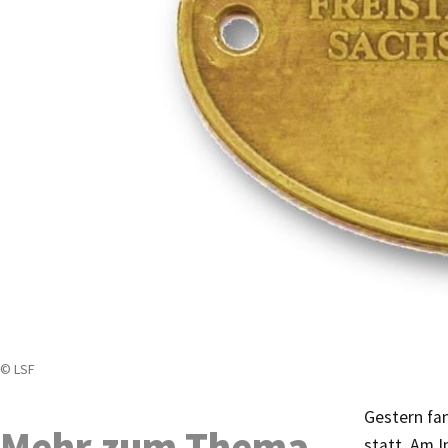
© LSF
Gestern fa
Mehr zum Thema
statt. Am 