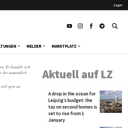
Login
LTUNGEN
MELDER
MARKTPLATZ
en. Es handelt sich
Aktuell auf LZ
te der namentlich
 sich gern an
A drop in the ocean for
Leipzig’s budget: the
tax on second homes is
set to rise from 1
January