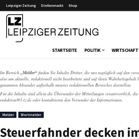
Leipziger Zeitung
Stellenmarkt
Shop
Leipziger Zeitung
STARTSEITE
POLITIK
WIRTSCHAFT
Im Bereich
„Melder“
finden Sie Inhalte Dritter, die uns tagtäglich auf den ver
also um aktuelle, redaktionell nicht bearbeitete und auf ihren Wahrheitsgehalt 
genannten Absender außerhalb unseres redaktionellen Bereiches darstellen.
Für die Inhalte sind allein die Übersender der Mitteilungen verantwortlich, di
redaktion@l-iz.de
oder kontaktieren den Versender der Informationen.
Melder
Wortmelder
Steuerfahnder decken im