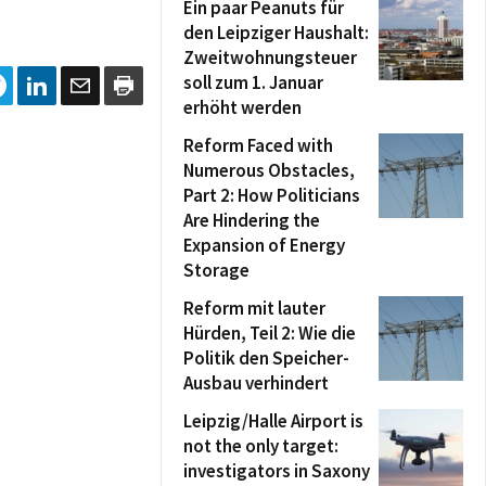
Ein paar Peanuts für
den Leipziger Haushalt:
Zweitwohnungsteuer
soll zum 1. Januar
erhöht werden
Reform Faced with
Numerous Obstacles,
Part 2: How Politicians
Are Hindering the
Expansion of Energy
Storage
Reform mit lauter
Hürden, Teil 2: Wie die
Politik den Speicher-
Ausbau verhindert
Leipzig/Halle Airport is
not the only target:
investigators in Saxony