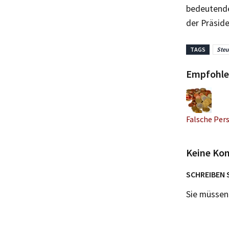
bedeutende
der Präside
TAGS
Steu
Empfohle
Falsche Per
Keine Ko
SCHREIBEN 
Sie müsse