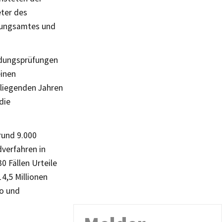
eter des
ndungsamtes und
ndungsprüfungen
einen
kliegenden Jahren
die
rund 9.000
verfahren in
0 Fällen Urteile
4,5 Millionen
ro und