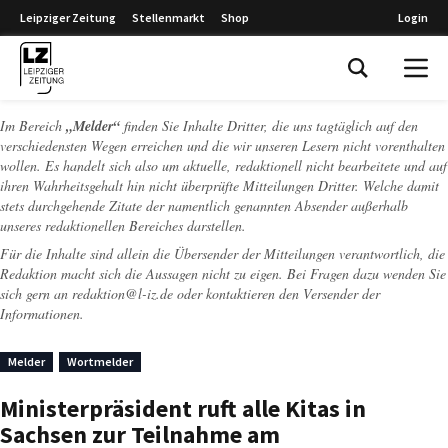
Leipziger Zeitung
Stellenmarkt
Shop
Login
Leipziger Zeitung
Im Bereich
„Melder“
finden Sie Inhalte Dritter, die uns tagtäglich auf den
verschiedensten Wegen erreichen und die wir unseren Lesern nicht vorenthalten
wollen. Es handelt sich also um aktuelle, redaktionell nicht bearbeitete und auf
ihren Wahrheitsgehalt hin nicht überprüfte Mitteilungen Dritter. Welche damit
stets durchgehende Zitate der namentlich genannten Absender außerhalb
unseres redaktionellen Bereiches darstellen.
Für die Inhalte sind allein die Übersender der Mitteilungen verantwortlich, die
Redaktion macht sich die Aussagen nicht zu eigen. Bei Fragen dazu wenden Sie
sich gern an
redaktion@l-iz.de
oder kontaktieren den Versender der
Informationen.
Melder
Wortmelder
Ministerpräsident ruft alle Kitas in
Sachsen zur Teilnahme am