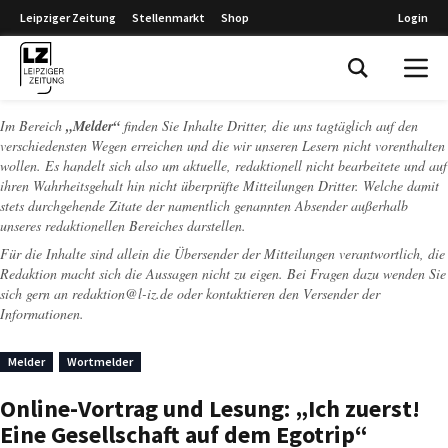
Leipziger Zeitung
Stellenmarkt
Shop
Login
Leipziger Zeitung
Im Bereich
„Melder“
finden Sie Inhalte Dritter, die uns tagtäglich auf den
verschiedensten Wegen erreichen und die wir unseren Lesern nicht vorenthalten
wollen. Es handelt sich also um aktuelle, redaktionell nicht bearbeitete und auf
ihren Wahrheitsgehalt hin nicht überprüfte Mitteilungen Dritter. Welche damit
stets durchgehende Zitate der namentlich genannten Absender außerhalb
unseres redaktionellen Bereiches darstellen.
Für die Inhalte sind allein die Übersender der Mitteilungen verantwortlich, die
Redaktion macht sich die Aussagen nicht zu eigen. Bei Fragen dazu wenden Sie
sich gern an
redaktion@l-iz.de
oder kontaktieren den Versender der
Informationen.
Melder
Wortmelder
Online-Vortrag und Lesung: „Ich zuerst!
Eine Gesellschaft auf dem Egotrip“