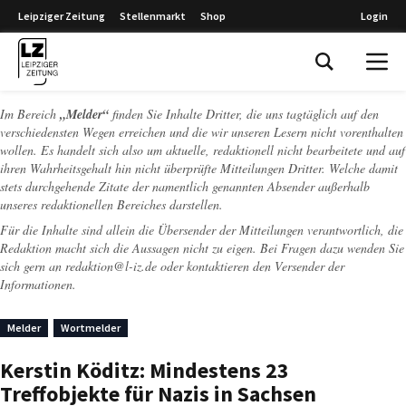
Leipziger Zeitung
Stellenmarkt
Shop
Login
Leipziger Zeitung
Im Bereich
„Melder“
finden Sie Inhalte Dritter, die uns tagtäglich auf den
verschiedensten Wegen erreichen und die wir unseren Lesern nicht vorenthalten
wollen. Es handelt sich also um aktuelle, redaktionell nicht bearbeitete und auf
ihren Wahrheitsgehalt hin nicht überprüfte Mitteilungen Dritter. Welche damit
stets durchgehende Zitate der namentlich genannten Absender außerhalb
unseres redaktionellen Bereiches darstellen.
Für die Inhalte sind allein die Übersender der Mitteilungen verantwortlich, die
Redaktion macht sich die Aussagen nicht zu eigen. Bei Fragen dazu wenden Sie
sich gern an
redaktion@l-iz.de
oder kontaktieren den Versender der
Informationen.
Melder
Wortmelder
Kerstin Köditz: Mindestens 23
Treffobjekte für Nazis in Sachsen