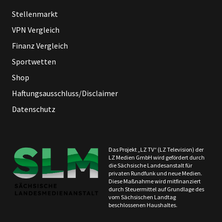
Stellenmarkt
VPN Vergleich
Finanz Vergleich
Sportwetten
Shop
Haftungsausschluss/Disclaimer
Datenschutz
Das Projekt „LZ TV“ (LZ Television) der
LZ Medien GmbH wird gefördert durch
die Sächsische Landesanstalt für
privaten Rundfunk und neue Medien.
Diese Maßnahme wird mitfinanziert
durch Steuermittel auf Grundlage des
vom Sächsischen Landtag
beschlossenen Haushaltes.