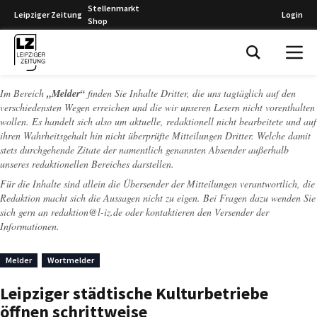
Stellenmarkt
Leipziger Zeitung
Login
Shop
Leipziger Zeitung
Im Bereich
„Melder“
finden Sie Inhalte Dritter, die uns tagtäglich auf den
verschiedensten Wegen erreichen und die wir unseren Lesern nicht vorenthalten
wollen. Es handelt sich also um aktuelle, redaktionell nicht bearbeitete und auf
ihren Wahrheitsgehalt hin nicht überprüfte Mitteilungen Dritter. Welche damit
stets durchgehende Zitate der namentlich genannten Absender außerhalb
unseres redaktionellen Bereiches darstellen.
Für die Inhalte sind allein die Übersender der Mitteilungen verantwortlich, die
Redaktion macht sich die Aussagen nicht zu eigen. Bei Fragen dazu wenden Sie
sich gern an
redaktion@l-iz.de
oder kontaktieren den Versender der
Informationen.
Melder
Wortmelder
Leipziger städtische Kulturbetriebe
öffnen schrittweise