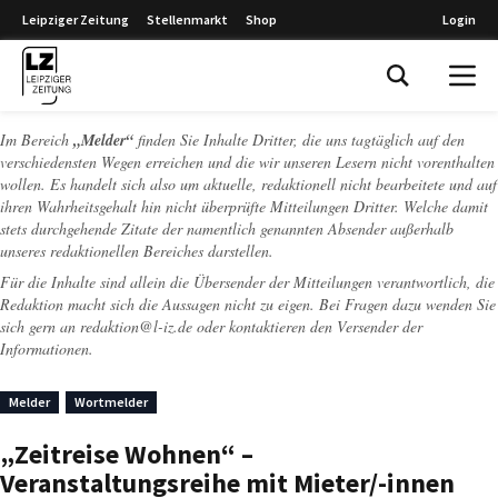
Leipziger Zeitung
Stellenmarkt
Shop
Login
Leipziger Zeitung
Im Bereich
„Melder“
finden Sie Inhalte Dritter, die uns tagtäglich auf den
verschiedensten Wegen erreichen und die wir unseren Lesern nicht vorenthalten
wollen. Es handelt sich also um aktuelle, redaktionell nicht bearbeitete und auf
ihren Wahrheitsgehalt hin nicht überprüfte Mitteilungen Dritter. Welche damit
stets durchgehende Zitate der namentlich genannten Absender außerhalb
unseres redaktionellen Bereiches darstellen.
Für die Inhalte sind allein die Übersender der Mitteilungen verantwortlich, die
Redaktion macht sich die Aussagen nicht zu eigen. Bei Fragen dazu wenden Sie
sich gern an
redaktion@l-iz.de
oder kontaktieren den Versender der
Informationen.
Melder
Wortmelder
„Zeitreise Wohnen“ –
Veranstaltungsreihe mit Mieter/-innen