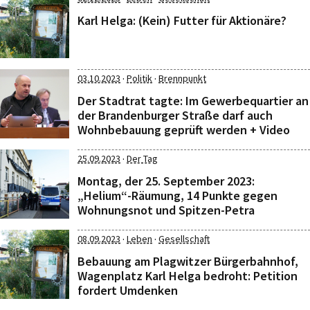
Karl Helga: (Kein) Futter für Aktionäre?
·
·
03.10.2023
Politik
Brennpunkt
Der Stadtrat tagte: Im Gewerbequartier an
der Brandenburger Straße darf auch
Wohnbebauung geprüft werden + Video
·
25.09.2023
Der Tag
Montag, der 25. September 2023:
„Helium“-Räumung, 14 Punkte gegen
Wohnungsnot und Spitzen-Petra
·
·
08.09.2023
Leben
Gesellschaft
Bebauung am Plagwitzer Bürgerbahnhof,
Wagenplatz Karl Helga bedroht: Petition
fordert Umdenken