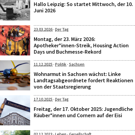
Hallo Leipzig: So startet Mittwoch, der 10.
Juni 2026
·
23.03.2026
Der Tag
Montag, der 23. März 2026:
Apotheker*innen-Streik, Housing Action
Days und Buchmesse-Rekord
·
·
11.12.2025
Politik
Sachsen
Wohnarmut in Sachsen wächst: Linke
Landtagsabgeordnete fordert Reaktionen
von der Staatsregierung
·
17.10.2025
Der Tag
Freitag, der 17. Oktober 2025: Jugendliche
Räuber*innen und Cornern auf der Eisi
·
·
02.12.2023
Leben
Gesellschaft