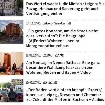
Das Viertel wächst, die Mieten steigen: Mit
Zuzug, Neubau und Sanierung geht auch
Verdrängung einher
·
·
15.11.2021
Leben
Gesellschaft
„Ein gutes Konzept, um die Stadt nicht
auszuverkaufen”: Die Baugruppe
„[A]Enders Wohnen“ über ihr
Mehrgenerationenhaus
·
·
09.09.2021
Politik
Leipzig
Am Montag im Neuen Rathaus: Eine ganz
besondere Wahlkampfdiskussion zum
Wohnen, Mieten und Bauen + Video
·
04.09.2021
Wirtschaft
„Der Boden wird einfach knapp!“: Expert/-
innen aus Leipzig, Dresden und Chemnitz
zur Zukunft der Mieten in Sachsen + Audios