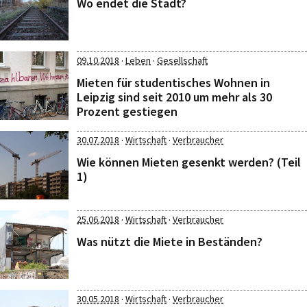
Wo endet die Stadt?
·
·
09.10.2018
Leben
Gesellschaft
Mieten für studentisches Wohnen in
Leipzig sind seit 2010 um mehr als 30
Prozent gestiegen
·
·
30.07.2018
Wirtschaft
Verbraucher
Wie können Mieten gesenkt werden? (Teil
1)
·
·
25.06.2018
Wirtschaft
Verbraucher
Was nützt die Miete in Beständen?
·
·
30.05.2018
Wirtschaft
Verbraucher