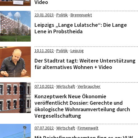
Video
·
·
23.01.2023
Politik
Brennpunkt
Leipzigs „Lange Lulatsche“: Die Lange
Lene in Probstheida
·
·
10.11.2022
Politik
Leipzig
Der Stadtrat tagt: Weitere Unterstützung
für alternatives Wohnen + Video
·
·
07.10.2022
Wirtschaft
Verbraucher
Konzeptwerk Neue Ökonomie
veröffentlicht Dossier: Gerechte und
ökologische Wohnraumverteilung durch
Vergesellschaftung
·
·
07.07.2022
Wirtschaft
Firmenwelt
Mit Reichsfinanzbeamten fing es an: VLW