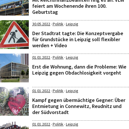
feiert am Wochenende ihren 100.
Geburtstag
·
·
30.05.2022
Politik
Leipzig
Der Stadtrat tagte: Die Konzeptvergabe
für Grundstücke in Leipzig soll flexibler
werden + Video
·
·
01.01.2022
Politik
Leipzig
Erst die Wohnung, dann die Probleme: Wie
Leipzig gegen Obdachlosigkeit vorgeht
·
·
01.01.2022
Politik
Leipzig
Kampf gegen übermächtige Gegner: Über
Entmietung in Connewitz, Reudnitz und
der Südvorstadt
·
·
01.01.2022
Politik
Leipzig