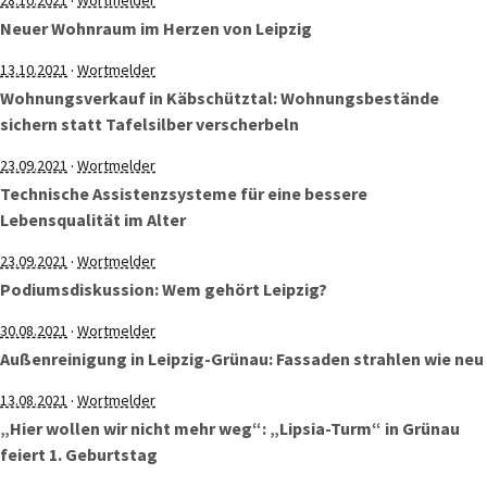
·
28.10.2021
Wortmelder
Neuer Wohnraum im Herzen von Leipzig
·
13.10.2021
Wortmelder
Wohnungsverkauf in Käbschütztal: Wohnungsbestände
sichern statt Tafelsilber verscherbeln
·
23.09.2021
Wortmelder
Technische Assistenzsysteme für eine bessere
Lebensqualität im Alter
·
23.09.2021
Wortmelder
Podiumsdiskussion: Wem gehört Leipzig?
·
30.08.2021
Wortmelder
Außenreinigung in Leipzig-Grünau: Fassaden strahlen wie neu
·
13.08.2021
Wortmelder
„Hier wollen wir nicht mehr weg“: „Lipsia-Turm“ in Grünau
feiert 1. Geburtstag