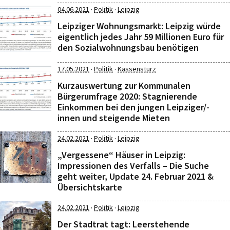
·
·
04.06.2021
Politik
Leipzig
Leipziger Wohnungsmarkt: Leipzig würde
eigentlich jedes Jahr 59 Millionen Euro für
den Sozialwohnungsbau benötigen
·
·
17.05.2021
Politik
Kassensturz
Kurzauswertung zur Kommunalen
Bürgerumfrage 2020: Stagnierende
Einkommen bei den jungen Leipziger/-
innen und steigende Mieten
·
·
24.02.2021
Politik
Leipzig
„Vergessene“ Häuser in Leipzig:
Impressionen des Verfalls – Die Suche
geht weiter, Update 24. Februar 2021 &
Übersichtskarte
·
·
24.02.2021
Politik
Leipzig
Der Stadtrat tagt: Leerstehende