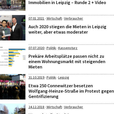
Immobilien in Leipzig – Runde 2 + Video
·
·
07.01.2021
Wirtschaft
Verbraucher
Auch 2020 stiegen die Mieten in Leipzig
weiter, aber etwas moderater
·
·
07.07.2020
Politik
Kassensturz
Prekäre Arbeitsplätze passen nicht zu
einem Wohnungsmarkt mit steigenden
Mieten
·
·
31.10.2019
Politik
Leipzig
Etwa 250 Connewitzer besetzen
Wolfgang-Heinze-Straße im Protest gegen
Gentrifizierung
·
·
24.12.2018
Wirtschaft
Verbraucher