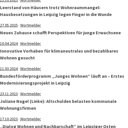
·
12.10.2025
Wortmelder
Leerstand von Häusern trotz Wohnraummangel:
Hausbesetzungen in Leipzig legen Finger in die Wunde
·
27.05.2025
Wortmelder
Neues Zuhause schafft Perspektiven für junge Erwachsene
·
10.04.2024
Wortmelder
Innovative Vorhaben für klimaneutrales und bezahlbares
Wohnen gesucht
·
11.03.2024
Wortmelder
Bundesförderprogramm „Junges Wohnen“ läuft an – Erstes
Modernisierungsprojekt in Leipzig
·
23.11.2023
Wortmelder
Juliane Nagel (Linke): Altschulden belasten kommunale
Wohnungsfirmen
·
17.10.2023
Wortmelder
„Dialog Wohnen und Nachbarschaft“ im Leipziger Osten