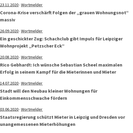
·
23.11.2020
Wortmelder
Corona-Krise verschärft Folgen der „grauen Wohnungsnot“
massiv
·
26.09.2020
Wortmelder
Ein geschickter Zug: Schachclub gibt Impuls für Leipziger
Wohnprojekt „Petzscher Eck“
·
20.08.2020
Wortmelder
Rico Gebhardt: Ich wünsche Sebastian Scheel maximalen
Erfolg in seinem Kampf für die Mieterinnen und Mieter
·
14.07.2020
Wortmelder
Stadt will den Neubau kleiner Wohnungen für
Einkommensschwache fördern
·
03.06.2020
Wortmelder
Staatsregierung schützt Mieter in Leipzig und Dresden vor
unangemessenen Mieterhöhungen