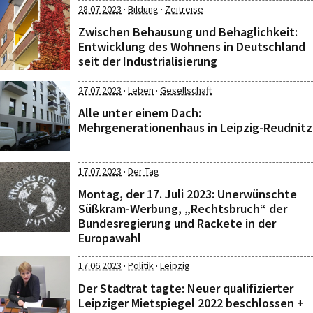
·
·
28.07.2023
Bildung
Zeitreise
Zwischen Behausung und Behaglichkeit:
Entwicklung des Wohnens in Deutschland
seit der Industrialisierung
·
·
27.07.2023
Leben
Gesellschaft
Alle unter einem Dach:
Mehrgenerationenhaus in Leipzig-Reudnitz
·
17.07.2023
Der Tag
Montag, der 17. Juli 2023: Unerwünschte
Süßkram-Werbung, „Rechtsbruch“ der
Bundesregierung und Rackete in der
Europawahl
·
·
17.06.2023
Politik
Leipzig
Der Stadtrat tagte: Neuer qualifizierter
Leipziger Mietspiegel 2022 beschlossen +