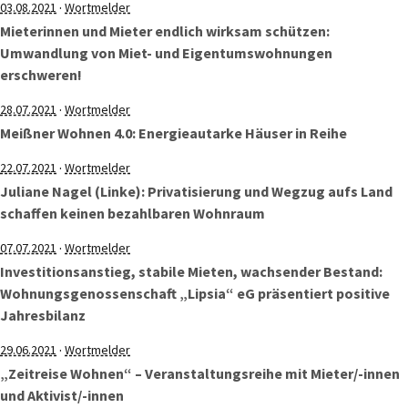
·
03.08.2021
Wortmelder
Mieterinnen und Mieter endlich wirksam schützen:
Umwandlung von Miet- und Eigentumswohnungen
erschweren!
·
28.07.2021
Wortmelder
Meißner Wohnen 4.0: Energieautarke Häuser in Reihe
·
22.07.2021
Wortmelder
Juliane Nagel (Linke): Privatisierung und Wegzug aufs Land
schaffen keinen bezahlbaren Wohnraum
·
07.07.2021
Wortmelder
Investitionsanstieg, stabile Mieten, wachsender Bestand:
Wohnungsgenossenschaft „Lipsia“ eG präsentiert positive
Jahresbilanz
·
29.06.2021
Wortmelder
„Zeitreise Wohnen“ – Veranstaltungsreihe mit Mieter/-innen
und Aktivist/-innen