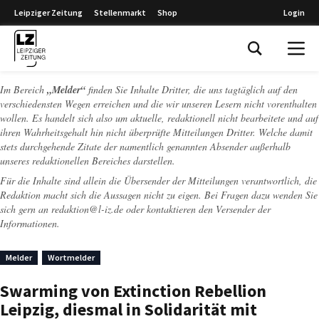
Leipziger Zeitung
Stellenmarkt
Shop
Login
Leipziger Zeitung
Im Bereich
„Melder“
finden Sie Inhalte Dritter, die uns tagtäglich auf den
verschiedensten Wegen erreichen und die wir unseren Lesern nicht vorenthalten
wollen. Es handelt sich also um aktuelle, redaktionell nicht bearbeitete und auf
ihren Wahrheitsgehalt hin nicht überprüfte Mitteilungen Dritter. Welche damit
stets durchgehende Zitate der namentlich genannten Absender außerhalb
unseres redaktionellen Bereiches darstellen.
Für die Inhalte sind allein die Übersender der Mitteilungen verantwortlich, die
Redaktion macht sich die Aussagen nicht zu eigen. Bei Fragen dazu wenden Sie
sich gern an
redaktion@l-iz.de
oder kontaktieren den Versender der
Informationen.
Melder
Wortmelder
Swarming von Extinction Rebellion
Leipzig, diesmal in Solidarität mit