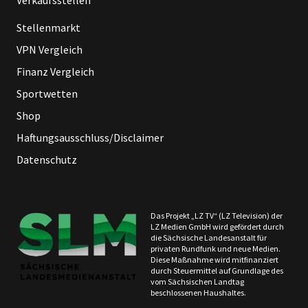
Verkaufsstellen
Stellenmarkt
VPN Vergleich
Finanz Vergleich
Sportwetten
Shop
Haftungsausschluss/Disclaimer
Datenschutz
Das Projekt „LZ TV“ (LZ Television) der
LZ Medien GmbH wird gefördert durch
die Sächsische Landesanstalt für
privaten Rundfunk und neue Medien.
Diese Maßnahme wird mitfinanziert
durch Steuermittel auf Grundlage des
vom Sächsischen Landtag
beschlossenen Haushaltes.