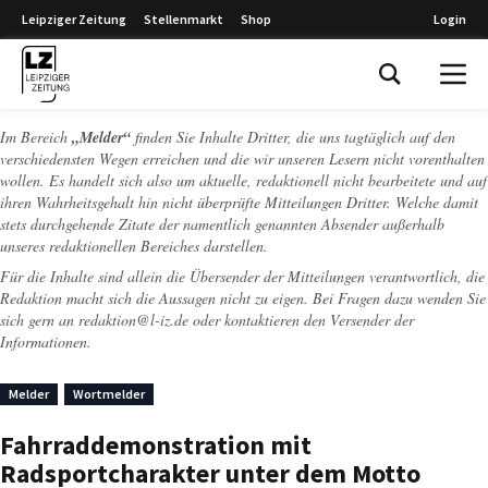
Leipziger Zeitung
Stellenmarkt
Shop
Login
Leipziger Zeitung
Im Bereich
„Melder“
finden Sie Inhalte Dritter, die uns tagtäglich auf den
verschiedensten Wegen erreichen und die wir unseren Lesern nicht vorenthalten
wollen. Es handelt sich also um aktuelle, redaktionell nicht bearbeitete und auf
ihren Wahrheitsgehalt hin nicht überprüfte Mitteilungen Dritter. Welche damit
stets durchgehende Zitate der namentlich genannten Absender außerhalb
unseres redaktionellen Bereiches darstellen.
Für die Inhalte sind allein die Übersender der Mitteilungen verantwortlich, die
Redaktion macht sich die Aussagen nicht zu eigen. Bei Fragen dazu wenden Sie
sich gern an
redaktion@l-iz.de
oder kontaktieren den Versender der
Informationen.
Melder
Wortmelder
Fahrraddemonstration mit
Radsportcharakter unter dem Motto