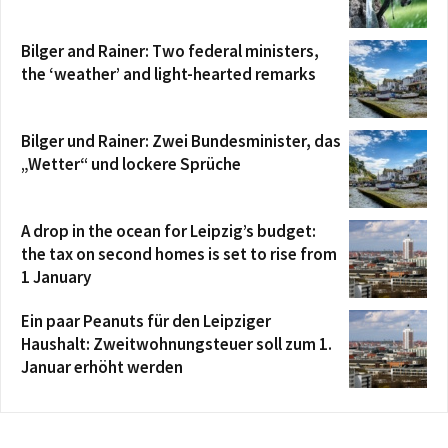
Bilger and Rainer: Two federal ministers,
the ‘weather’ and light-hearted remarks
Bilger und Rainer: Zwei Bundesminister, das
„Wetter“ und lockere Sprüche
A drop in the ocean for Leipzig’s budget:
the tax on second homes is set to rise from
1 January
Ein paar Peanuts für den Leipziger
Haushalt: Zweitwohnungsteuer soll zum 1.
Januar erhöht werden