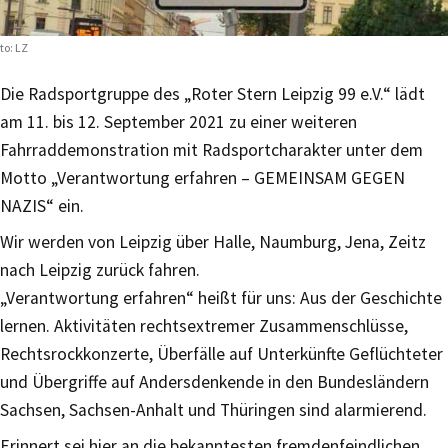
to: LZ
Die Radsportgruppe des „Roter Stern Leipzig 99 e.V.“ lädt
am 11. bis 12. September 2021 zu einer weiteren
Fahrraddemonstration mit Radsportcharakter unter dem
Motto „Verantwortung erfahren – GEMEINSAM GEGEN
NAZIS“ ein.
Wir werden von Leipzig über Halle, Naumburg, Jena, Zeitz
nach Leipzig zurück fahren.
„Verantwortung erfahren“ heißt für uns: Aus der Geschichte
lernen. Aktivitäten rechtsextremer Zusammenschlüsse,
Rechtsrockkonzerte, Überfälle auf Unterkünfte Geflüchteter
und Übergriffe auf Andersdenkende in den Bundesländern
Sachsen, Sachsen-Anhalt und Thüringen sind alarmierend.
Erinnert sei hier an die bekanntesten fremdenfeindlichen