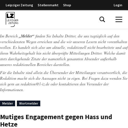
Leipziger Zeitung
Stellenmarkt
Shop
Login
Leipziger Zeitung
Im Bereich
„Melder“
finden Sie Inhalte Dritter, die uns tagtäglich auf den
verschiedensten Wegen erreichen und die wir unseren Lesern nicht vorenthalten
wollen. Es handelt sich also um aktuelle, redaktionell nicht bearbeitete und auf
ihren Wahrheitsgehalt hin nicht überprüfte Mitteilungen Dritter. Welche damit
stets durchgehende Zitate der namentlich genannten Absender außerhalb
unseres redaktionellen Bereiches darstellen.
Für die Inhalte sind allein die Übersender der Mitteilungen verantwortlich, die
Redaktion macht sich die Aussagen nicht zu eigen. Bei Fragen dazu wenden Sie
sich gern an
redaktion@l-iz.de
oder kontaktieren den Versender der
Informationen.
Melder
Wortmelder
Mutiges Engagement gegen Hass und
Hetze