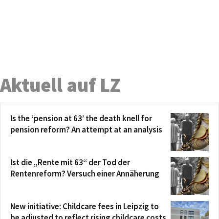
Aktuell auf LZ
Is the ‘pension at 63’ the death knell for
pension reform? An attempt at an analysis
Ist die „Rente mit 63“ der Tod der
Rentenreform? Versuch einer Annäherung
New initiative: Childcare fees in Leipzig to
be adjusted to reflect rising childcare costs