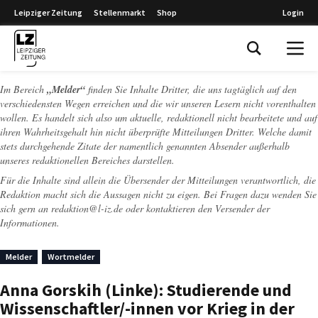
Leipziger Zeitung
Stellenmarkt
Shop
Login
Leipziger Zeitung
Im Bereich
„Melder“
finden Sie Inhalte Dritter, die uns tagtäglich auf den
verschiedensten Wegen erreichen und die wir unseren Lesern nicht vorenthalten
wollen. Es handelt sich also um aktuelle, redaktionell nicht bearbeitete und auf
ihren Wahrheitsgehalt hin nicht überprüfte Mitteilungen Dritter. Welche damit
stets durchgehende Zitate der namentlich genannten Absender außerhalb
unseres redaktionellen Bereiches darstellen.
Für die Inhalte sind allein die Übersender der Mitteilungen verantwortlich, die
Redaktion macht sich die Aussagen nicht zu eigen. Bei Fragen dazu wenden Sie
sich gern an
redaktion@l-iz.de
oder kontaktieren den Versender der
Informationen.
Melder
Wortmelder
Anna Gorskih (Linke): Studierende und
Wissenschaftler/-innen vor Krieg in der