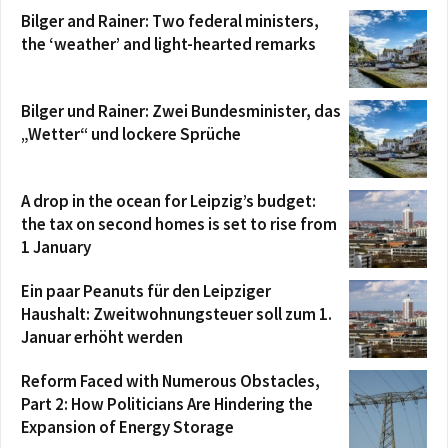
Bilger and Rainer: Two federal ministers,
the ‘weather’ and light-hearted remarks
Bilger und Rainer: Zwei Bundesminister, das
„Wetter“ und lockere Sprüche
A drop in the ocean for Leipzig’s budget:
the tax on second homes is set to rise from
1 January
Ein paar Peanuts für den Leipziger
Haushalt: Zweitwohnungsteuer soll zum 1.
Januar erhöht werden
Reform Faced with Numerous Obstacles,
Part 2: How Politicians Are Hindering the
Expansion of Energy Storage