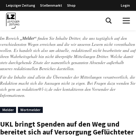
Leipziger Zeitung
Stellenmarkt
Shop
Login
Leipziger Zeitung
Im Bereich
„Melder“
finden Sie Inhalte Dritter, die uns tagtäglich auf den
verschiedensten Wegen erreichen und die wir unseren Lesern nicht vorenthalten
wollen. Es handelt sich also um aktuelle, redaktionell nicht bearbeitete und auf
ihren Wahrheitsgehalt hin nicht überprüfte Mitteilungen Dritter. Welche damit
stets durchgehende Zitate der namentlich genannten Absender außerhalb
unseres redaktionellen Bereiches darstellen.
Für die Inhalte sind allein die Übersender der Mitteilungen verantwortlich, die
Redaktion macht sich die Aussagen nicht zu eigen. Bei Fragen dazu wenden Sie
sich gern an
redaktion@l-iz.de
oder kontaktieren den Versender der
Informationen.
Melder
Wortmelder
UKL bringt Spenden auf den Weg und
bereitet sich auf Versorgung Geflüchteter