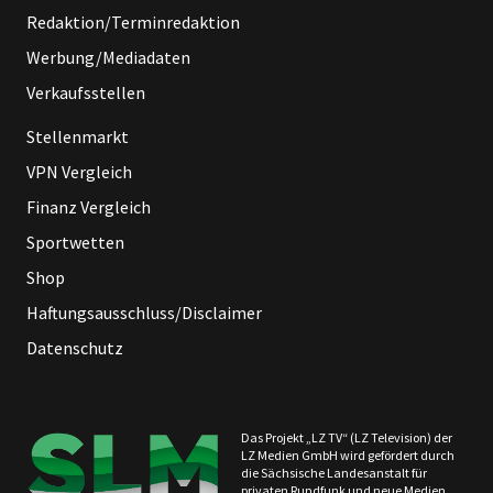
Redaktion/Terminredaktion
Werbung/Mediadaten
Verkaufsstellen
Stellenmarkt
VPN Vergleich
Finanz Vergleich
Sportwetten
Shop
Haftungsausschluss/Disclaimer
Datenschutz
Das Projekt „LZ TV“ (LZ Television) der
LZ Medien GmbH wird gefördert durch
die Sächsische Landesanstalt für
privaten Rundfunk und neue Medien.