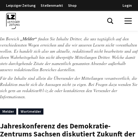
Leipziger Zeitung
Stellenmarkt
Shop
Login
Leipziger Zeitung
Im Bereich
„Melder“
finden Sie Inhalte Dritter, die uns tagtäglich auf den
verschiedensten Wegen erreichen und die wir unseren Lesern nicht vorenthalten
wollen. Es handelt sich also um aktuelle, redaktionell nicht bearbeitete und auf
ihren Wahrheitsgehalt hin nicht überprüfte Mitteilungen Dritter. Welche damit
stets durchgehende Zitate der namentlich genannten Absender außerhalb
unseres redaktionellen Bereiches darstellen.
Für die Inhalte sind allein die Übersender der Mitteilungen verantwortlich, die
Redaktion macht sich die Aussagen nicht zu eigen. Bei Fragen dazu wenden Sie
sich gern an
redaktion@l-iz.de
oder kontaktieren den Versender der
Informationen.
Melder
Wortmelder
Jahreskonferenz des Demokratie-
Zentrums Sachsen diskutiert Zukunft der