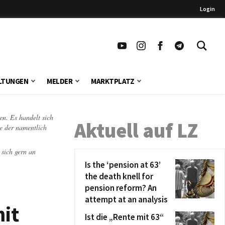
Login
LTUNGEN
MELDER
MARKTPLATZ
en. Es handelt sich
Aktuell auf LZ
te der namentlich
 sich gern an
Is the ‘pension at 63’
the death knell for
pension reform? An
attempt at an analysis
mit
Ist die „Rente mit 63“