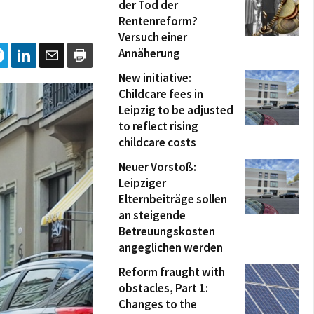
der Tod der
Rentenreform?
Versuch einer
Annäherung
New initiative:
Childcare fees in
Leipzig to be adjusted
to reflect rising
childcare costs
Neuer Vorstoß:
Leipziger
Elternbeiträge sollen
an steigende
Betreuungskosten
angeglichen werden
Reform fraught with
obstacles, Part 1:
Changes to the