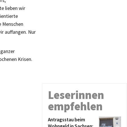
rs,
te lieben wir
ientierte
le Menschen
wir auffangen. Nur
 ganzer
ochenen Krisen.
Leserinnen
empfehlen
Antragsstau beim
Wohngeld in Sachsen: