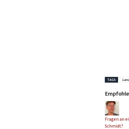
TAGS
Land
Empfohle
Fragen an ei
Schmidt?