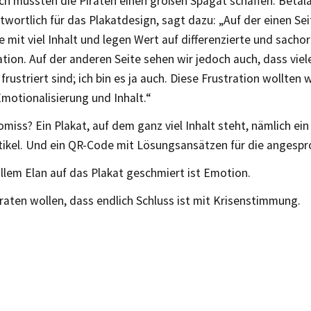
ch mussten die Piraten einen großen Spagat schaffen. Betala
wortlich für das Plakatdesign, sagt dazu: „Auf der einen Sei
 mit viel Inhalt und legen Wert auf differenzierte und sachor
ion. Auf der anderen Seite sehen wir jedoch auch, dass vie
 frustriert sind; ich bin es ja auch. Diese Frustration wollten 
Emotionalisierung und Inhalt.“
iss? Ein Plakat, auf dem ganz viel Inhalt steht, nämlich ein
tikel. Und ein QR-Code mit Lösungsansätzen für die angespr
llem Elan auf das Plakat geschmiert ist Emotion.
raten wollen, dass endlich Schluss ist mit Krisenstimmung.