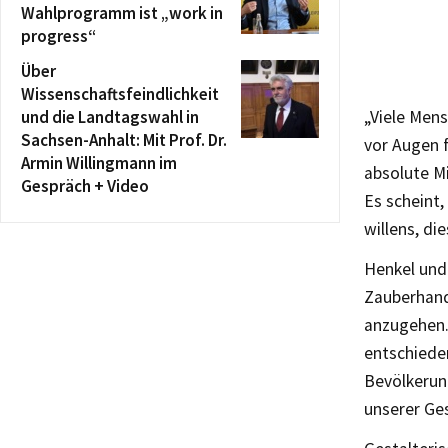
Wahlprogramm ist „work in
progress“
Über
Wissenschaftsfeindlichkeit
und die Landtagswahl in
„Viele Mens
Sachsen-Anhalt: Mit Prof. Dr.
vor Augen 
Armin Willingmann im
absolute M
Gespräch + Video
Es scheint,
willens, di
Henkel und 
Zauberhand 
anzugehen.
entschieden
Bevölkerun
unserer Ges