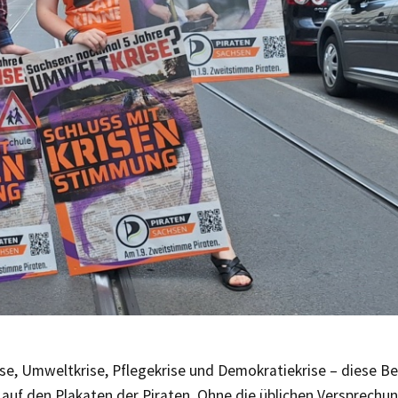
se, Umweltkrise, Pflegekrise und Demokratiekrise – diese Be
auf den Plakaten der Piraten. Ohne die üblichen Versprechu