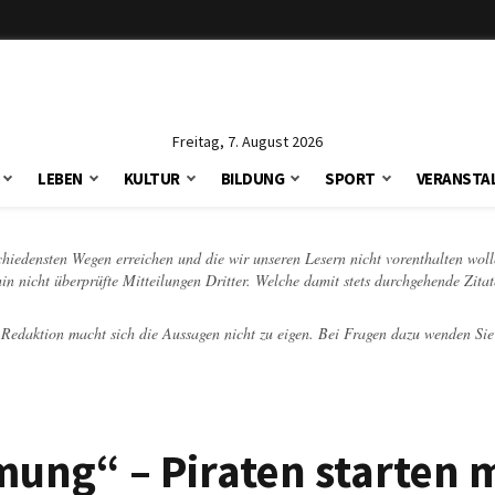
Freitag, 7. August 2026
LEBEN
KULTUR
BILDUNG
SPORT
VERANSTA
schiedensten Wegen erreichen und die wir unseren Lesern nicht vorenthalten woll
hin nicht überprüfte Mitteilungen Dritter. Welche damit stets durchgehende Zita
e Redaktion macht sich die Aussagen nicht zu eigen. Bei Fragen dazu wenden Sie
mung“ – Piraten starten 