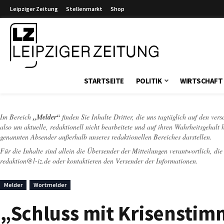
Leipziger Zeitung
Stellenmarkt
Shop
Leipziger Zeitung
STARTSEITE
POLITIK
WIRTSCHAFT
Im Bereich
„Melder“
finden Sie Inhalte Dritter, die uns tagtäglich auf den ver
also um aktuelle, redaktionell nicht bearbeitete und auf ihren Wahrheitsgehalt 
genannten Absender außerhalb unseres redaktionellen Bereiches darstellen.
Für die Inhalte sind allein die Übersender der Mitteilungen verantwortlich, di
redaktion@l-iz.de
oder kontaktieren den Versender der Informationen.
Melder
Wortmelder
„Schluss mit Krisenstim