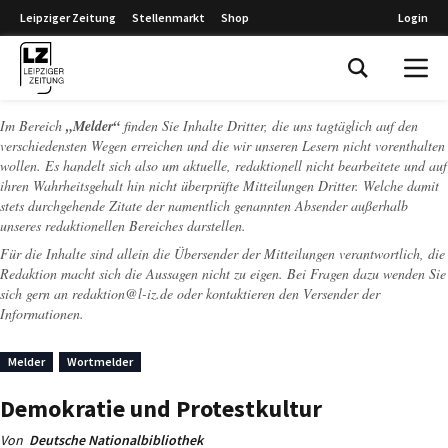
Leipziger Zeitung
Stellenmarkt
Shop
Login
Leipziger Zeitung
Im Bereich
„Melder“
finden Sie Inhalte Dritter, die uns tagtäglich auf den
verschiedensten Wegen erreichen und die wir unseren Lesern nicht vorenthalten
wollen. Es handelt sich also um aktuelle, redaktionell nicht bearbeitete und auf
ihren Wahrheitsgehalt hin nicht überprüfte Mitteilungen Dritter. Welche damit
stets durchgehende Zitate der namentlich genannten Absender außerhalb
unseres redaktionellen Bereiches darstellen.
Für die Inhalte sind allein die Übersender der Mitteilungen verantwortlich, die
Redaktion macht sich die Aussagen nicht zu eigen. Bei Fragen dazu wenden Sie
sich gern an
redaktion@l-iz.de
oder kontaktieren den Versender der
Informationen.
Melder
Wortmelder
Demokratie und Protestkultur
Von
Deutsche Nationalbibliothek