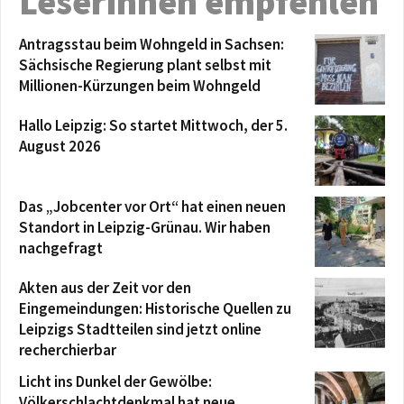
Leserinnen empfehlen
Antragsstau beim Wohngeld in Sachsen:
Sächsische Regierung plant selbst mit
Millionen-Kürzungen beim Wohngeld
Hallo Leipzig: So startet Mittwoch, der 5.
August 2026
Das „Jobcenter vor Ort“ hat einen neuen
Standort in Leipzig-Grünau. Wir haben
nachgefragt
Akten aus der Zeit vor den
Eingemeindungen: Historische Quellen zu
Leipzigs Stadtteilen sind jetzt online
recherchierbar
Licht ins Dunkel der Gewölbe:
Völkerschlachtdenkmal hat neue