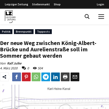
Leipziger Zeitung
Stellenmarkt
Shop
Login
Leipziger Zeitung
Politik
Brennpunkt
Topposts
Der neue Weg zwischen König-Albert-
Brücke und Aurelienstraße soll im
Sommer gebaut werden
Von
Ralf Julke
4. März 2020
0
504