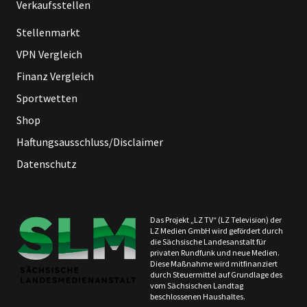
Verkaufsstellen
Stellenmarkt
VPN Vergleich
Finanz Vergleich
Sportwetten
Shop
Haftungsausschluss/Disclaimer
Datenschutz
Das Projekt „LZ TV“ (LZ Television) der
LZ Medien GmbH wird gefördert durch
die Sächsische Landesanstalt für
privaten Rundfunk und neue Medien.
Diese Maßnahme wird mitfinanziert
durch Steuermittel auf Grundlage des
vom Sächsischen Landtag
beschlossenen Haushaltes.