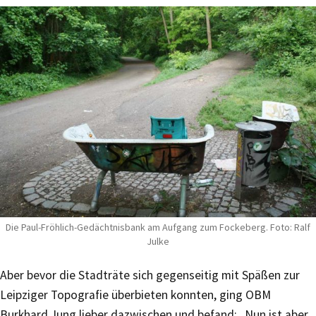
Die Paul-Fröhlich-Gedächtnisbank am Aufgang zum Fockeberg. Foto: Ralf
Julke
Aber bevor die Stadträte sich gegenseitig mit Späßen zur
Leipziger Topografie überbieten konnten, ging OBM
Burkhard Jung lieber dazwischen und befand: „Nun ist aber