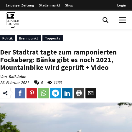
Leipziger Zeitung
Stellenmarkt
Shop
Login
Leipziger Zeitung
Politik
Brennpunkt
Topposts
Der Stadtrat tagte zum ramponierten
Fockeberg: Bänke gibt es noch 2021,
Mountainbike wird geprüft + Video
Von
Ralf Julke
26. Februar 2021
0
1133